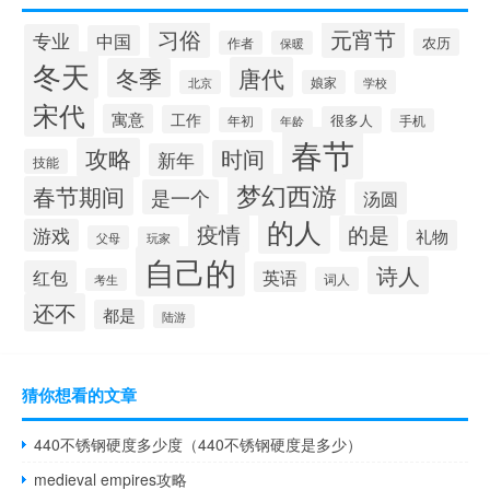
习俗
元宵节
专业
中国
农历
作者
保暖
冬天
唐代
冬季
北京
娘家
学校
宋代
寓意
工作
很多人
年初
年龄
手机
春节
攻略
时间
新年
技能
梦幻西游
春节期间
是一个
汤圆
的人
疫情
的是
游戏
礼物
父母
玩家
自己的
诗人
红包
英语
词人
考生
还不
都是
陆游
猜你想看的文章
440不锈钢硬度多少度（440不锈钢硬度是多少）
medieval empires攻略