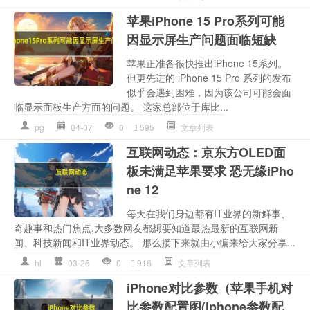
苹果iPhone 15 Pro系列可能
因显示屏生产问题面临短缺
苹果正准备很快推出iPhone 15系列。
但更先进的 iPhone 15 Pro 系列的发布
似乎会遇到困难，因为该公司可能会面
临显示面板生产方面的问题。 这家总部位于库比...
pg
04-07
0
595
文章列表
互联网动态：京东方OLED面
板未满足苹果要求 恐无缘iPho
ne 12
每天在我们身边都有IT业界的新鲜事、
奇趣事和热门焦点,大多数网友都想要知道最热最新的互联网新
闻、科技新闻和IT业界动态。 那么接下来就由小编来给大家分享...
hl
03-26
0
916
文章列表
iPhone对比参数（苹果手机对
比参数配置图(iphone参数配