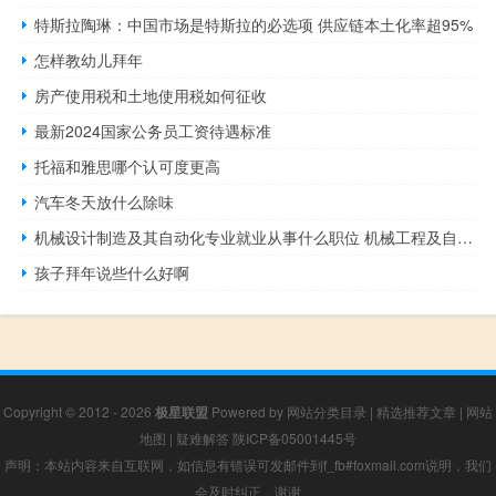
特斯拉陶琳：中国市场是特斯拉的必选项 供应链本土化率超95%
怎样教幼儿拜年
房产使用税和土地使用税如何征收
最新2024国家公务员工资待遇标准
托福和雅思哪个认可度更高
汽车冬天放什么除味
机械设计制造及其自动化专业就业从事什么职位 机械工程及自动化就业
孩子拜年说些什么好啊
Copyright © 2012 - 2026
极星联盟
Powered by
网站分类目录
|
精选推荐文章
|
网站
地图
|
疑难解答
陕ICP备05001445号
声明：本站内容来自互联网，如信息有错误可发邮件到f_fb#foxmail.com说明，我们
会及时纠正，谢谢