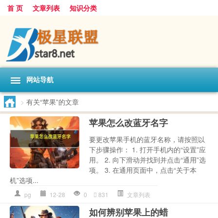
首 页
文章列表
知识分类
网站导航
>
有关“苹果”的文章
苹果怎么改蓝牙名字
要更改苹果手机的蓝牙名称，请按照以
下步骤操作： 1. 打开手机内的“设置”应
用。 2. 向下滑动并找到并点击“通用”选
项。 3. 在通用页面中，点击“关于本
机”选项...
pg
12-28
0
831
文章列表
如何辨别苹果上的蜡