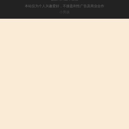
本站仅为个人兴趣爱好，不接盈利性广告及商业合作
小男孩