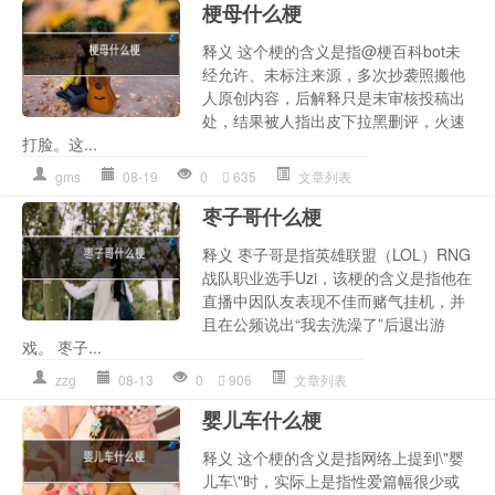
梗母什么梗
释义 这个梗的含义是指@梗百科bot未
经允许、未标注来源，多次抄袭照搬他
人原创内容，后解释只是未审核投稿出
处，结果被人指出皮下拉黑删评，火速
打脸。这...
gms
08-19
0
635
文章列表
枣子哥什么梗
释义 枣子哥是指英雄联盟（LOL）RNG
战队职业选手Uzi，该梗的含义是指他在
直播中因队友表现不佳而赌气挂机，并
且在公频说出“我去洗澡了”后退出游
戏。 枣子...
zzg
08-13
0
906
文章列表
婴儿车什么梗
释义 这个梗的含义是指网络上提到\"婴
儿车\"时，实际上是指性爱篇幅很少或