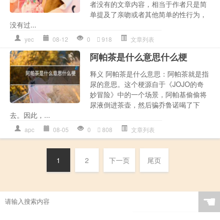
者没有的文章内容，相当于作者只是简
单提及了亲吻或者其他简单的性行为，
没有过...
yec
08-12
0
918
文章列表
阿帕茶是什么意思什么梗
释义 阿帕茶是什么意思：阿帕茶就是指
尿的意思。这个梗源自于《JOJO的奇
妙冒险》中的一个场景，阿帕基偷偷将
尿液倒进茶壶，然后骗乔鲁诺喝了下
去。因此，...
apc
08-05
0
808
文章列表
1
2
下一页
尾页
☚