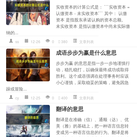
实收资本的计算公式是： ```实收资本 =
认缴资本 - 未实收资本``` 其中： 认缴
资本 是指股东承诺认购的资本总额。
未实收资本 是指认缴资本中尚未实际缴
纳的...
ss
12-26
0
380
文章列表
成语步步为赢是什么意思
步步为赢 的意思是指一步一步地谨慎行
动，稳扎稳打，以确保最终成功或取得
胜利。这个成语强调在处理事务时应该
小心谨慎，采取稳妥的策略，避免因急
躁或冒险...
cy
12-25
0
400
文章列表
翻译的意思
翻译是在准确（信）、通顺（达）、优
美（雅）的基础上，把一种语言信息转
变成另一种语言信息的行为。翻译是将