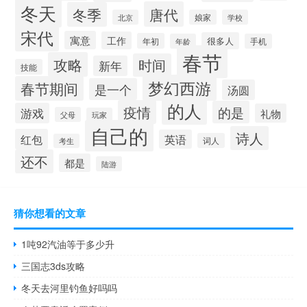
冬天
唐代
冬季
北京
娘家
学校
宋代
寓意
工作
很多人
年初
年龄
手机
春节
攻略
时间
新年
技能
梦幻西游
春节期间
是一个
汤圆
的人
疫情
的是
游戏
礼物
父母
玩家
自己的
诗人
红包
英语
词人
考生
还不
都是
陆游
猜你想看的文章
1吨92汽油等于多少升
三国志3ds攻略
冬天去河里钓鱼好吗吗