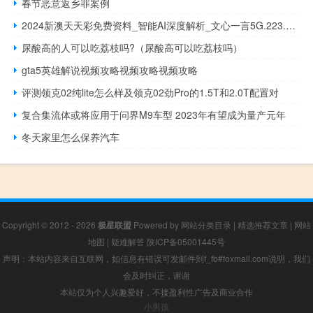
春节恶意返乡罪案例
2024新澳天天彩免费资料_智能AI深度解析_文心一言5G.223.291
尿酸高的人可以吃荔枝吗?（尿酸高可以吃荔枝吗）
gta5英雄解说视频攻略视频攻略视频攻略
评测领克02纯lite怎么样及领克02劲Pro的1.5T和2.0T配置对
复合集流体或将应用于问界M9车型 2023年有望成为量产元年
冬天家里怎么保养汽车
Copyright © 2012 - 2026
极星联盟
Powered by
网站分类目录
|
精选推荐文章
|
网站
地图
|
疑难解答
陕ICP备05001445号
声明：本站内容来自互联网，如信息有错误可发邮件到f_fb#foxmail.com说明，我们
会及时纠正，谢谢
本站仅为个人兴趣爱好，不接盈利性广告及商业合作
小男孩