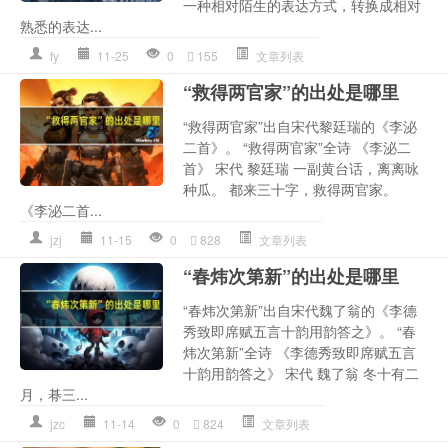
一种相对陌生的表达方式，转换成相对
熟悉的表达...
fy
11-25
0
155
文章列表
“救得两官家”的出处是哪里
“救得两官家”出自宋代黎廷瑞的《李泌
二首》。 “救得两官家”全诗 《李泌二
首》 宋代 黎廷瑞 一副黄台话，离离咏
种瓜。 都来三十字，救得两官家。
《李泌二首...
jzj
11-15
0
828
文章列表
“春炜次第新”的出处是哪里
“春炜次第新”出自宋代魏了翁的《李德
秀致即席赋五言十韵用韵答之》。 “春
炜次第新”全诗 《李德秀致即席赋五言
十韵用韵答之》 宋代 魏了翁 冬十有二
月，朞三...
jzc
11-14
0
824
文章列表