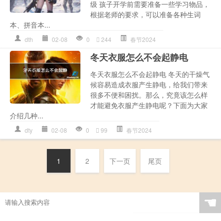
级 孩子开学前需要准备一些学习物品，
根据老师的要求，可以准备各种生词
本、拼音本...
dth
02-08
0
244
春节2024
冬天衣服怎么不会起静电
冬天衣服怎么不会起静电 冬天的干燥气
候容易造成衣服产生静电，给我们带来
很多不便和困扰。那么，究竟该怎么样
才能避免衣服产生静电呢？下面为大家
介绍几种...
dty
02-08
0
99
春节2024
1
2
下一页
尾页
☚