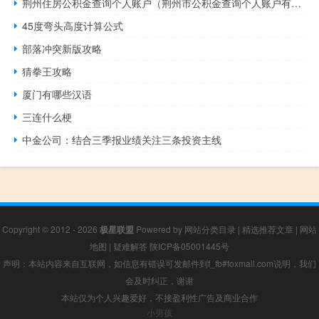
荆州住房公积金查询个人账户（荆州市公积金查询个人账户有哪些方式）
45度弯头高度计算公式
部落冲突新版攻略
猜拳王攻略
厦门有哪些汉语
三连什么梗
中金公司：结合三季报业绩关注三条投资主线
Copyright © 2012 - 2026
极星联盟
Powered by
网站分类目录
|
精选推荐文章
|
网站
地图
|
疑难解答
陕ICP备05001445号
声明：本站内容来自互联网，如信息有错误可发邮件到f_fb#foxmail.com说明，我们
会及时纠正，谢谢
本站仅为个人兴趣爱好，不接盈利性广告及商业合作
小男孩