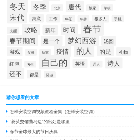
冬天
唐代
冬季
北京
娘家
学校
宋代
寓意
工作
很多人
年初
年龄
手机
春节
攻略
时间
新年
技能
梦幻西游
春节期间
是一个
汤圆
的人
疫情
的是
游戏
礼物
父母
玩家
自己的
诗人
红包
英语
词人
考生
还不
都是
陆游
猜你想看的文章
怎样安装空调视频教程全集（怎样安装空调）
“菱芡交铺曲岛边”的出处是哪里
春节全球最大的节日庆典