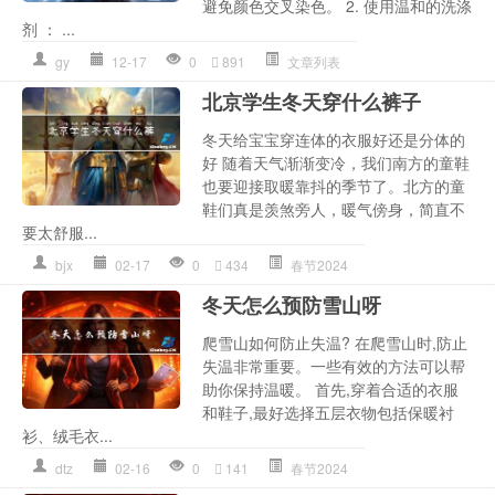
避免颜色交叉染色。 2. 使用温和的洗涤
剂 ： ...
gy
12-17
0
891
文章列表
北京学生冬天穿什么裤子
冬天给宝宝穿连体的衣服好还是分体的
好 随着天气渐渐变冷，我们南方的童鞋
也要迎接取暖靠抖的季节了。北方的童
鞋们真是羡煞旁人，暖气傍身，简直不
要太舒服...
bjx
02-17
0
434
春节2024
冬天怎么预防雪山呀
爬雪山如何防止失温? 在爬雪山时,防止
失温非常重要。一些有效的方法可以帮
助你保持温暖。 首先,穿着合适的衣服
和鞋子,最好选择五层衣物包括保暖衬
衫、绒毛衣...
dtz
02-16
0
141
春节2024