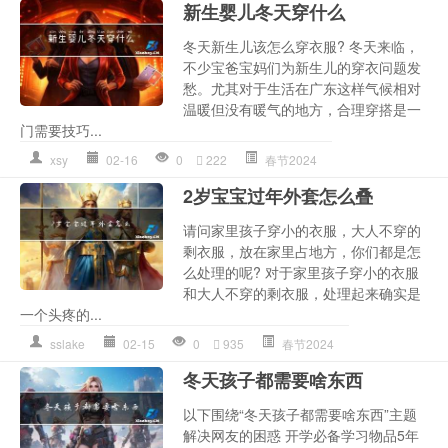
新生婴儿冬天穿什么
冬天新生儿该怎么穿衣服? 冬天来临，
不少宝爸宝妈们为新生儿的穿衣问题发
愁。尤其对于生活在广东这样气候相对
温暖但没有暖气的地方，合理穿搭是一
门需要技巧...
xsy
02-16
0
222
春节2024
2岁宝宝过年外套怎么叠
请问家里孩子穿小的衣服，大人不穿的
剩衣服，放在家里占地方，你们都是怎
么处理的呢? 对于家里孩子穿小的衣服
和大人不穿的剩衣服，处理起来确实是
一个头疼的...
sslake
02-15
0
935
春节2024
冬天孩子都需要啥东西
以下围绕“冬天孩子都需要啥东西”主题
解决网友的困惑 开学必备学习物品5年