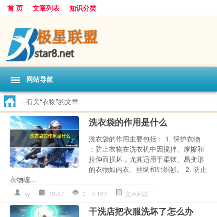
首 页
文章列表
知识分类
网站导航
>
有关“衣物”的文章
洗衣袋的作用是什么
洗衣袋的作用主要包括： 1. 保护衣物
：防止衣物在洗衣机中因搅拌、摩擦和
拉伸而损坏，尤其适用于柔软、易变形
的衣物如内衣、丝绸和针织衫。 2. 防止
衣物缠...
xy
12-27
0
167
文章列表
干洗店把衣服洗坏了怎么办