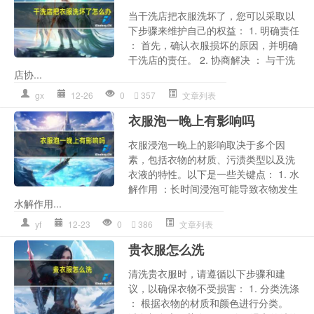
当干洗店把衣服洗坏了，您可以采取以
下步骤来维护自己的权益： 1. 明确责任
： 首先，确认衣服损坏的原因，并明确
干洗店的责任。 2. 协商解决 ： 与干洗
店协...
gx
12-26
0
357
文章列表
衣服泡一晚上有影响吗
衣服浸泡一晚上的影响取决于多个因
素，包括衣物的材质、污渍类型以及洗
衣液的特性。以下是一些关键点： 1. 水
解作用 ：长时间浸泡可能导致衣物发生
水解作用...
yf
12-23
0
386
文章列表
贵衣服怎么洗
清洗贵衣服时，请遵循以下步骤和建
议，以确保衣物不受损害： 1. 分类洗涤
： 根据衣物的材质和颜色进行分类。