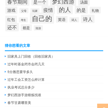
梦幻西游
春节期间
是一个
汤圆
的人
疫情
的是
游戏
礼物
父母
玩家
自己的
诗人
红包
英语
词人
考生
还不
都是
陆游
猜你想看的文章
旧家具上门回收（回收旧家具）
过年时基金闭市会闭几天
5分雅思要学多久
过年工会工资怎么样计算
执业考试总分多少
梦幻西游手游熔炼找谁
春节甘肃哪里美