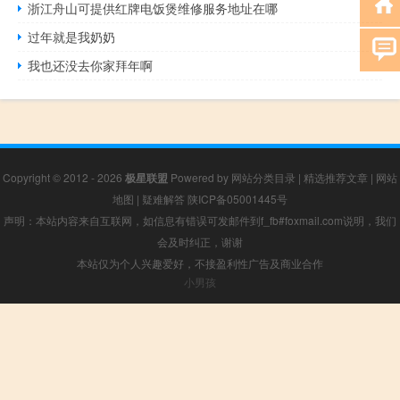
浙江舟山可提供红牌电饭煲维修服务地址在哪
过年就是我奶奶
我也还没去你家拜年啊
Copyright © 2012 - 2026
极星联盟
Powered by
网站分类目录
|
精选推荐文章
|
网站
地图
|
疑难解答
陕ICP备05001445号
声明：本站内容来自互联网，如信息有错误可发邮件到f_fb#foxmail.com说明，我们
会及时纠正，谢谢
本站仅为个人兴趣爱好，不接盈利性广告及商业合作
小男孩