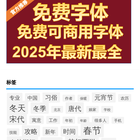
标签
习俗
元宵节
专业
中国
农历
作者
保暖
冬天
唐代
冬季
北京
娘家
学校
宋代
寓意
工作
很多人
年初
年龄
手机
春节
攻略
时间
新年
技能