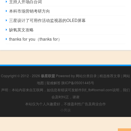
主持人开场白台词
本科市场营销考研方向
三星设计了可用作活动监视器的OLED屏幕
缺氧英文攻略
thanks for you（thanks for）
Copyright © 2012 - 2026
极星联盟
Powered by
网站分类目录
|
精选推荐文章
|
网站
地图
|
疑难解答
陕ICP备05001445号
声明：本站内容来自互联网，如信息有错误可发邮件到f_fb#foxmail.com说明，我们
会及时纠正，谢谢
本站仅为个人兴趣爱好，不接盈利性广告及商业合作
小男孩