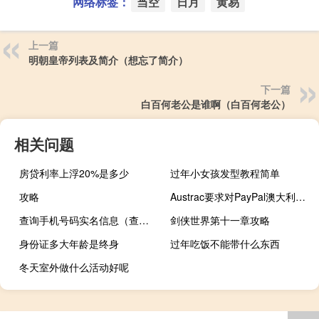
网络标签：
当空
日月
黄易
上一篇
明朝皇帝列表及简介（想忘了简介）
下一篇
白百何老公是谁啊（白百何老公）
相关问题
房贷利率上浮20%是多少
过年小女孩发型教程简单
攻略
Austrac要求对PayPal澳大利亚进行金融犯罪合规性审计
查询手机号码实名信息（查询手机号码）
剑侠世界第十一章攻略
身份证多大年龄是终身
过年吃饭不能带什么东西
冬天室外做什么活动好呢