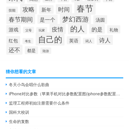
春节
攻略
时间
新年
技能
梦幻西游
春节期间
是一个
汤圆
的人
疫情
的是
游戏
礼物
父母
玩家
自己的
诗人
红包
英语
词人
考生
还不
都是
陆游
猜你想看的文章
冬天小鸟会唱什么歌曲
iPhone对比参数（苹果手机对比参数配置图(iphone参数配置对比表)）
监理工程师初始注册需要什么条件
国科大校训
生命的复数