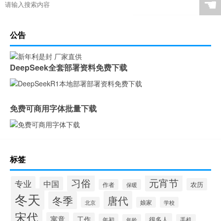
☚
公告
DeepSeek全套部署资料免费下载
免费可商用字体批量下载
标签
习俗
元宵节
专业
中国
农历
作者
保暖
冬天
唐代
冬季
北京
娘家
学校
宋代
寓意
工作
很多人
年初
年龄
手机