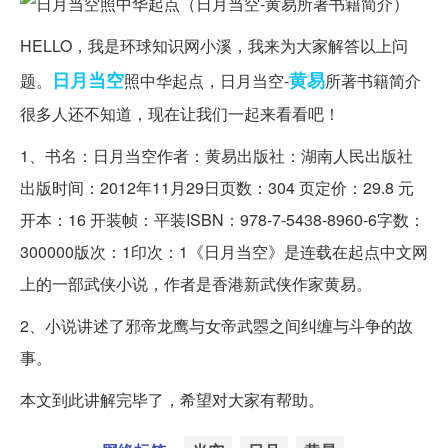
HELLO，我是环球知识网小溪，我来为大家解答以上问
日月
当空
黄易
题。
照中华起点，日月当空-
所著书籍简介
很多人还不知道，现在让我们一起来看看吧！
1、书名：日月当空作者：黄易出版社：湖南人民出版社
出版时间：2012年11月29日页数：304 页定价：29.8 元
开本：16 开装帧：平装ISBN：978-7-5438-8960-6字数：
300000版次：1印次：1《日月当空》是连载在起点中文网
上的一部武侠小说，作者是香港新武侠作家黄易。
2、小说讲述了邪帝龙鹰与女帝武瞾之间纠缠与斗争的故
事。
本文到此讲解完毕了，希望对大家有帮助。