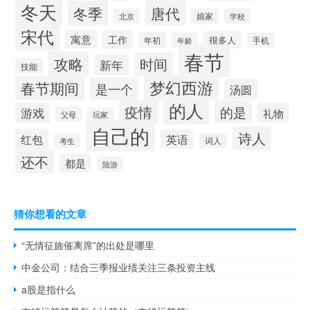
冬天
唐代
冬季
北京
娘家
学校
宋代
寓意
工作
很多人
年初
年龄
手机
春节
攻略
时间
新年
技能
梦幻西游
春节期间
是一个
汤圆
的人
疫情
的是
游戏
礼物
父母
玩家
自己的
诗人
红包
英语
词人
考生
还不
都是
陆游
猜你想看的文章
“无情征旆催离席”的出处是哪里
中金公司：结合三季报业绩关注三条投资主线
a股是指什么