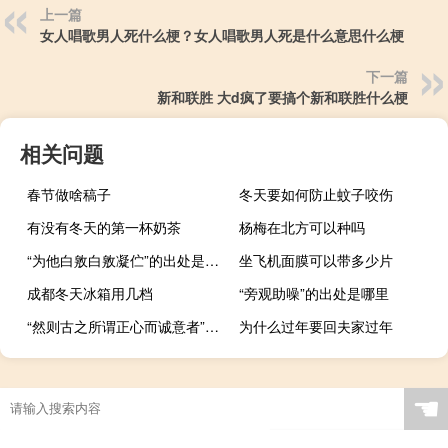
上一篇
女人唱歌男人死什么梗？女人唱歌男人死是什么意思什么梗
下一篇
新和联胜 大d疯了要搞个新和联胜什么梗
相关问题
春节做啥稿子
冬天要如何防止蚊子咬伤
有没有冬天的第一杯奶茶
杨梅在北方可以种吗
“为他白敫白敫凝伫”的出处是哪里
坐飞机面膜可以带多少片
成都冬天冰箱用几档
“旁观助噪”的出处是哪里
“然则古之所谓正心而诚意者”的出处是哪里
为什么过年要回夫家过年
☚