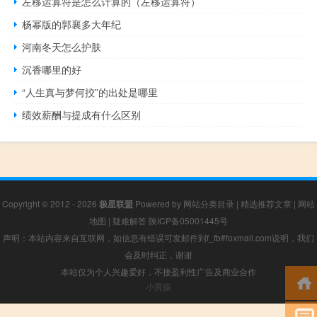
左移运算符是怎么计算的（左移运算符）
杨幂版的郭襄多大年纪
河南冬天怎么护肤
沉香哪里的好
“人生真与梦何挍”的出处是哪里
绩效薪酬与提成有什么区别
Copyright © 2012 - 2026
极星联盟
Powered by
网站分类目录
|
精选推荐文章
|
网站
地图
|
疑难解答
陕ICP备05001445号
声明：本站内容来自互联网，如信息有错误可发邮件到f_fb#foxmail.com说明，我们
会及时纠正，谢谢
本站仅为个人兴趣爱好，不接盈利性广告及商业合作
小男孩