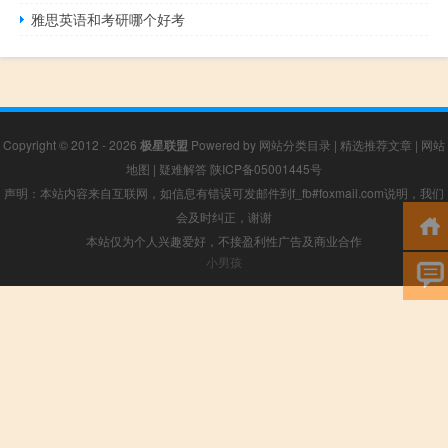
雅思英语和考研哪个好考
Copyright © 2012 - 2026
极星联盟
Powered by
网站分类目录
|
精选推荐文章
|
网站
地图
|
疑难解答
陕ICP备05001445号
声明：本站内容来自互联网，如信息有错误可发邮件到f_fb#foxmail.com说明，我们
会及时纠正，谢谢
本站仅为个人兴趣爱好，不接盈利性广告及商业合作
小男孩