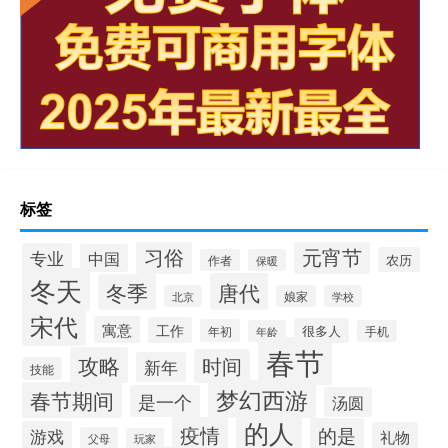
标签
习俗
元宵节
专业
中国
农历
作者
保暖
冬天
唐代
冬季
北京
娘家
学校
宋代
寓意
工作
很多人
年初
年龄
手机
春节
攻略
时间
新年
技能
梦幻西游
春节期间
是一个
汤圆
的人
疫情
的是
游戏
礼物
父母
玩家