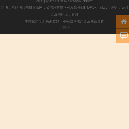
地图
|
疑难解答
陕ICP备05001445号
声明：本站内容来自互联网，如信息有错误可发邮件到f_fb#foxmail.com说明，我们
会及时纠正，谢谢
本站仅为个人兴趣爱好，不接盈利性广告及商业合作
小男孩