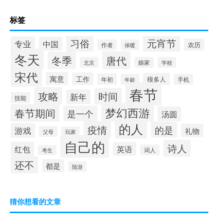
标签
习俗
元宵节
专业
中国
农历
作者
保暖
冬天
唐代
冬季
北京
娘家
学校
宋代
寓意
工作
很多人
年初
年龄
手机
春节
攻略
时间
新年
技能
梦幻西游
春节期间
是一个
汤圆
的人
疫情
的是
游戏
礼物
父母
玩家
自己的
诗人
红包
英语
词人
考生
还不
都是
陆游
猜你想看的文章