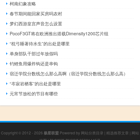
柯南幻象攻略
春节期间能回家买房吗农村
梦幻西游皇宫声音怎么设置
PocoF3GT将在欧洲推出搭载Dimensity1200芯片组
“枕弓睡著待水生”的出处是哪里
单身部队干部过年放假吗
钓鲤鱼用爆炸钩还是串钩
宿迁学院分数线怎么那么高啊（宿迁学院分数线怎么那么高）
“岑寂岩栖客”的出处是哪里
元宵节放松的节目有哪些
Copyright © 2012 - 2026
极星联盟
Powered by
网站分类目录
|
精选推荐文章
|
网站