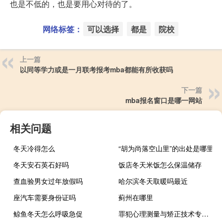
也是不低的，也是要用心对待的了。
网络标签：
可以选择
都是
院校
上一篇
以同等学力或是一月联考报考mba都能有所收获吗
下一篇
mba报名窗口是哪一网站
相关问题
冬天冷得怎么
“胡为尚落空山里”的出处是哪里
冬天安石英石好吗
饭店冬天米饭怎么保温储存
查血验男女过年放假吗
哈尔滨冬天取暖吗最近
座汽车需要身份证吗
蓟州在哪里
鲸鱼冬天怎么呼吸急促
罪犯心理测量与矫正技术专业代码是什么