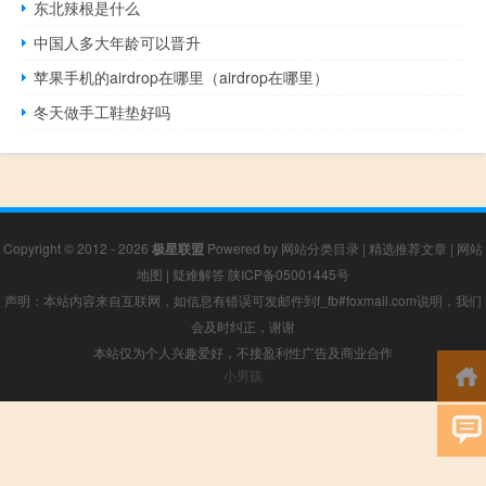
东北辣根是什么
中国人多大年龄可以晋升
苹果手机的airdrop在哪里（airdrop在哪里）
冬天做手工鞋垫好吗
Copyright © 2012 - 2026
极星联盟
Powered by
网站分类目录
|
精选推荐文章
|
网站
地图
|
疑难解答
陕ICP备05001445号
声明：本站内容来自互联网，如信息有错误可发邮件到f_fb#foxmail.com说明，我们
会及时纠正，谢谢
本站仅为个人兴趣爱好，不接盈利性广告及商业合作
小男孩