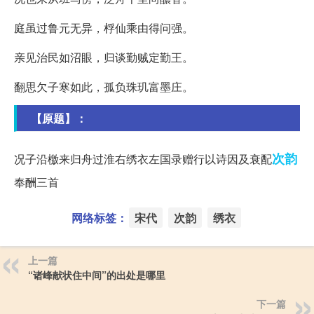
庭虽过鲁元无异，桴仙乘由得问强。
亲见治民如沼眼，归谈勤贼定勤王。
翻思欠子寒如此，孤负珠玑富墨庄。
【原题】：
次韵
况子沿檄来归舟过淮右绣衣左国录赠行以诗因及衰配
奉酬三首
网络标签：
宋代
次韵
绣衣
上一篇
“诸峰献状住中间”的出处是哪里
下一篇