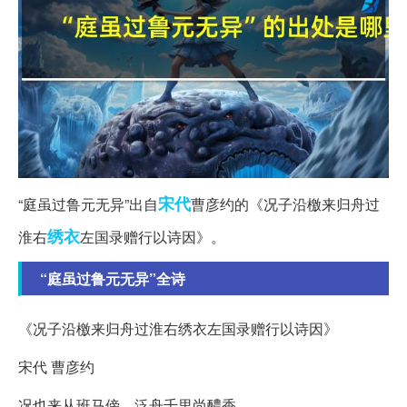
宋代
“庭虽过鲁元无异”出自
曹彦约的《况子沿檄来归舟过
绣衣
淮右
左国录赠行以诗因》。
“庭虽过鲁元无异”全诗
《况子沿檄来归舟过淮右绣衣左国录赠行以诗因》
宋代 曹彦约
况也来从班马傍，泛舟千里尚醲香。