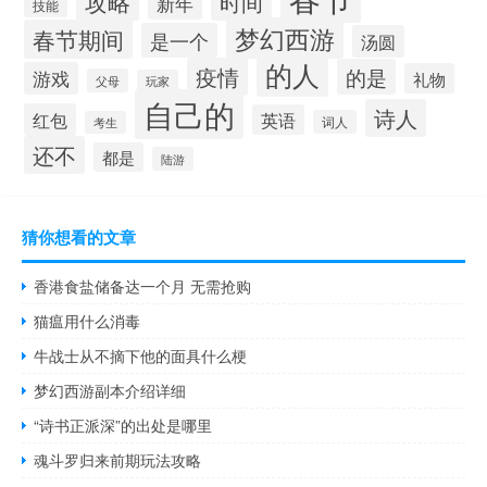
攻略
时间
新年
技能
梦幻西游
春节期间
是一个
汤圆
的人
疫情
的是
游戏
礼物
父母
玩家
自己的
诗人
红包
英语
词人
考生
还不
都是
陆游
猜你想看的文章
香港食盐储备达一个月 无需抢购
猫瘟用什么消毒
牛战士从不摘下他的面具什么梗
梦幻西游副本介绍详细
“诗书正派深”的出处是哪里
魂斗罗归来前期玩法攻略