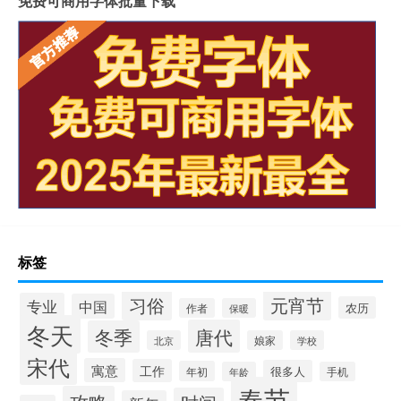
免费可商用字体批量下载
标签
习俗
元宵节
专业
中国
农历
作者
保暖
冬天
唐代
冬季
北京
娘家
学校
宋代
寓意
工作
很多人
年初
年龄
手机
春节