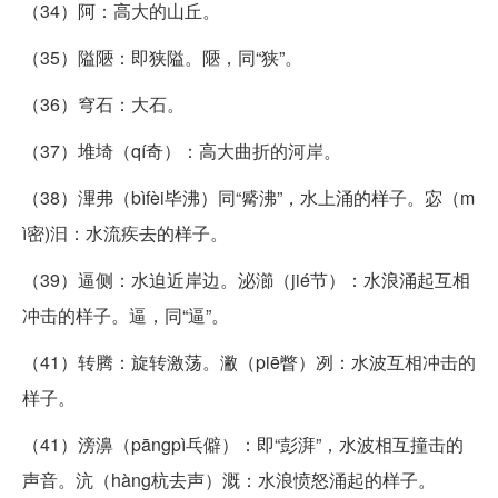
（34）阿：高大的山丘。
（35）隘陿：即狭隘。陿，同“狭”。
（36）穹石：大石。
（37）堆埼（qí奇）：高大曲折的河岸。
（38）滭弗（bìfèi毕沸）同“觱沸”，水上涌的样子。宓（m
ì密)汩：水流疾去的样子。
（39）逼侧：水迫近岸边。泌瀄（jié节）：水浪涌起互相
冲击的样子。逼，同“逼”。
（41）转腾：旋转激荡。潎（piē瞥）冽：水波互相冲击的
样子。
（41）滂濞（pāngpì乓僻）：即“彭湃”，水波相互撞击的
声音。沆（hàng杭去声）溉：水浪愤怒涌起的样子。