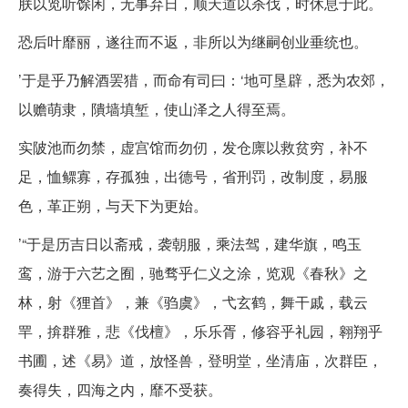
朕以览听馀闲，无事弃日，顺天道以杀伐，时休息于此。
恐后叶靡丽，遂往而不返，非所以为继嗣创业垂统也。
’于是乎乃解酒罢猎，而命有司曰：‘地可垦辟，悉为农郊，
以赡萌隶，隤墙填堑，使山泽之人得至焉。
实陂池而勿禁，虚宫馆而勿仞，发仓廪以救贫穷，补不
足，恤鳏寡，存孤独，出德号，省刑罚，改制度，易服
色，革正朔，与天下为更始。
’“于是历吉日以斋戒，袭朝服，乘法驾，建华旗，鸣玉
鸾，游于六艺之囿，驰骛乎仁义之涂，览观《春秋》之
林，射《狸首》，兼《驺虞》，弋玄鹤，舞干戚，载云
䍐，揜群雅，悲《伐檀》，乐乐胥，修容乎礼园，翱翔乎
书圃，述《易》道，放怪兽，登明堂，坐清庙，次群臣，
奏得失，四海之内，靡不受获。