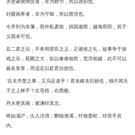
夫使诸侯纳贡者，非为财币，所以述职也。
封疆画界者，非为守御，所以禁淫也。
今齐列为东藩，而外私肃慎，捐国逾限，越海而田，其于
义固未可也。
且二君之论，不务明君臣之义，正诸侯之礼，徒事争于游
戏之乐，苑囿之大，欲以奢侈相胜，荒淫相越，此不可以
扬名发誉，而适足以贬君自损也。
“且夫齐楚之事，又乌足道乎！君未睹夫巨丽也，独不闻天
子之上林乎？左苍梧，右西极。
丹水更其南，紫渊径其北。
终始灞浐，出入泾渭；酆镐潦潏，纡馀委蛇，经营乎其
内。