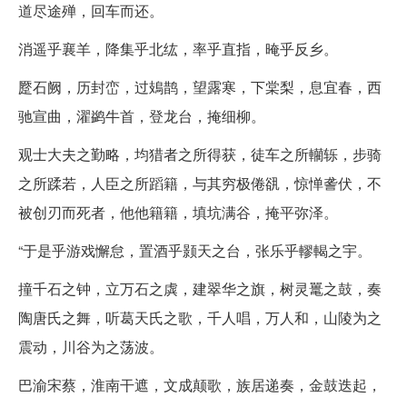
道尽途殚，回车而还。
消遥乎襄羊，降集乎北纮，率乎直指，晻乎反乡。
蹷石阙，历封峦，过鳷鹊，望露寒，下棠梨，息宜春，西
驰宣曲，濯鹢牛首，登龙台，掩细柳。
观士大夫之勤略，均猎者之所得获，徒车之所轥轹，步骑
之所蹂若，人臣之所蹈籍，与其穷极倦谻，惊惮詟伏，不
被创刃而死者，他他籍籍，填坑满谷，掩平弥泽。
“于是乎游戏懈怠，置酒乎颢天之台，张乐乎轇輵之宇。
撞千石之钟，立万石之虡，建翠华之旗，树灵鼍之鼓，奏
陶唐氏之舞，听葛天氏之歌，千人唱，万人和，山陵为之
震动，川谷为之荡波。
巴渝宋蔡，淮南干遮，文成颠歌，族居递奏，金鼓迭起，