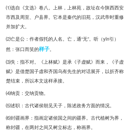
⑴选自《文选》卷八。上林，上林苑，故址在今陕西西安
市西及周至、户县界。它本是秦代的旧苑，汉武帝时重修
并加扩大。
⑵亡是公：作者假托的人名。亡，通“无”。听（yǐn引）
样子
然：张口而笑的
。
⑶失：指不对。《上林赋》是承《子虚赋》而来，《子虚
赋》是借楚国子虚和齐国乌有先生的对话展开，以折齐称
楚结束，所以本文这样承接。
⑷纳贡：交纳贡物。
⑸述职：古代诸侯朝见天子，陈述政务方面的情况。
⑹封疆画界：指画定诸侯国之间的疆界。古代植树为界，
称封疆，在两封之间又树立标志，称画界。