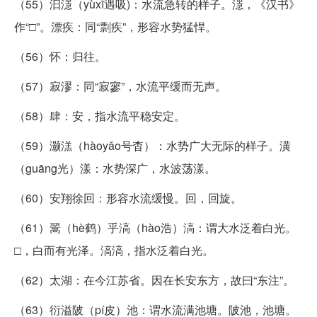
（55）汩濦（yùxī遇吸)：水流急转的样子。濦，《汉书》
作“□”。漂疾：同“剽疾”，形容水势猛悍。
（56）怀：归往。
（57）寂漻：同“寂寥”，水流平缓而无声。
（58）肆：安，指水流平稳安定。
（59）灏溔（hàoyǎo号杳）：水势广大无际的样子。潢
（guāng光）漾：水势深广，水波荡漾。
（60）安翔徐回：形容水流缓慢。回，回旋。
（61）翯（hè鹤）乎滈（hào浩）滈：谓大水泛着白光。
□，白而有光泽。滈滈，指水泛着白光。
（62）太湖：在今江苏省。因在长安东方，故曰“东注”。
（63）衍溢陂（pí皮）池：谓水流满池塘。陂池，池塘。