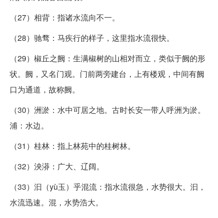
（27）相背：指诸水流向不一。
（28）驰骛：马疾行的样子，这里指水流很快。
（29）椒丘之阙：生满椒树的山相对而立，类似于阙的形
状。阙，又名门观。门前两旁建台，上有楼观，中间有阙
口为通道，故称阙。
（30）洲淤：水中可居之地。古时长安一带人呼洲为淤。
浦：水边。
（31）桂林：指上林苑中的桂树林。
（32）泱漭：广大、辽阔。
（33）汩（yù玉）乎混流：指水流很急，水势很大。汩，
水流迅速。混，水势浩大。