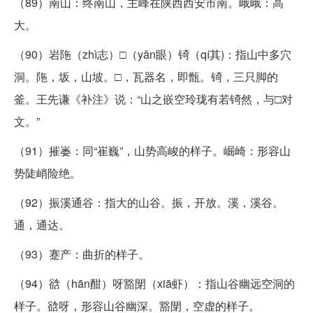
（89）南山：终南山，主峰在陕西西安市南。峨峨：高
大。
（90）岩陁（zhì志）□（yǎn眼）锜（qí其)：指山中多穴
洞。陁，坂，山坡。□，瓦器名，即甑。锜，三只脚的
釜。王先谦《补注》说：“山之嵌空玲珑有若锜然，与□对
文。”
（91）摧崣：同“崔巍”，山势高峻的样子。崛崎：形容山
势陡峭险绝。
（92）振溪通谷：指大的山谷。振，开放。溪，溪谷。
通，通达。
（93）蹇产：曲折的样子。
（94）谽（hān酣）呀豁閕（xiā虾）：指山谷幽远空洞的
样子。谽呀，形容山谷幽深。豁閕，空虚的样子。