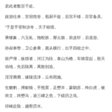
若此者数百千处。
娱游往来，宫宿馆舍，庖厨不徙，后宫不移，百官备具。
“于是乎背秋涉冬，天子校猎。
乘镂象，六玉虬，拖蜺旌，靡云旗，前皮轩，后道游。
孙叔奉辔，卫公参乘，扈从横行，出乎四校之中。
鼓严簿，纵猎者，河江为阹，泰山为橹，车骑雷起，殷天
动地，先后陆离，离散别追。
淫淫裔裔，缘陵流泽，云布雨施。
生貔豹，搏豺狼，手熊罴，足壄羊，蒙鹖苏，绔白虎，被
班文，跨壄马，凌三嵕之危，下碛历之坻。
径峻赴险，越壑厉水。