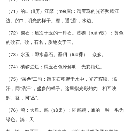
（71）的□（lì历）江靡（méi眉)：谓宝珠的光芒照耀江
边。的□，明亮的样子。靡，通“湄”，水边。
（72）蜀石：质次于玉的一种石。黄碝（ruǎn软）：黄色
的碝石。碝，石名，质地次于玉。
（73）水玉：即水晶石。磊砢（luǒ裸）：众多。
（74）磷磷烂烂：谓玉石色泽鲜明，光彩灿烂。
（75）“采色”二句：谓玉石积聚于水中，光芒辉映。澔
汗，同“浩汗”，盛多的样子。这里指光彩灼灼，相互映
辉。藂，同“丛”。
（76）鸿：大雁。鹔（sù肃）：即鹔鹴，雁的一种，毛为
绿色。鹄：天