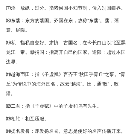
⑺淫：放纵，过分。指诸侯国不知节制，侵入别国疆界。
⑻东藩：东方的藩国。齐国在东，故称“东藩”。藩，藩
篱、屏障。
⑼私：指私自交好。肃慎：古国名，在今长白山以北至黑
龙江一带。⑩捐国：指离开自己的国家。逾限：越过本国
边界。
⑾越海而田：指《子虚赋》言齐王“秋田乎青丘”之事。“青
丘”为传说中的海外国名，故云“越海”。田，通“畋”，畋
猎。
⑿二君：指《子虚赋》中的子虚和乌有先生。
⒀相胜：相互压服。
⒁扬名发誉：即发扬名誉。意思是使好的名声传播开来。