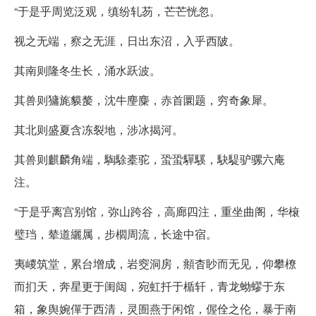
“于是乎周览泛观，缜纷轧芴，芒芒恍忽。
视之无端，察之无涯，日出东沼，入乎西陂。
其南则隆冬生长，涌水跃波。
其兽则㺎旄貘嫠，沈牛麈麋，赤首圜题，穷奇象犀。
其北则盛夏含冻裂地，涉冰揭河。
其兽则麒麟角端，騊駼橐驼，蛩蛩驒騱，駃騠驴骡六庵
注。
“于是乎离宫别馆，弥山跨谷，高廊四注，重坐曲阁，华榱
璧珰，辇道纚属，步櫩周流，长途中宿。
夷嵕筑堂，累台增成，岩窔洞房，頫杳眇而无见，仰攀橑
而扪天，奔星更于闺闼，宛虹扦于楯轩，青龙蚴蟉于东
箱，象舆婉僤于西清，灵圄燕于闲馆，偓佺之伦，暴于南