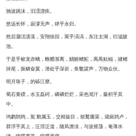
驰波跳沫，汩濦漂疾。
悠远长怀，寂漻无声，肆乎永归。
然后灏溔潢漾，安翔徐回，翯乎滈滈，东注太湖，衍溢陂
池。
于是乎鲛龙赤螭，䱭䲛渐离，鰅鰫鳍鮀，禺禺魼鳎，揵鳍
掉尾，振鳞奋翼，潜处乎深岩，鱼鳖讙声，万物众伙。
明月珠子，的砾江靡。
蜀石黄碝，水玉磊砢，磷磷烂烂，采色澔汗，藂积乎其
中。
鸿鹔鹄鸨，鴐 鹅属玉，交精旋目，烦鹜庸渠，箴疵䴔卢，
群浮乎其上，泛淫泛滥，随风澹淡，与波摇荡，奄薄水
渚，唼喋菁藻，咀嚼菱藕。