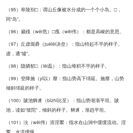
（95）阜陵别□：谓山丘像被水分成的一个个小岛。□，
同“岛”。
（96）崴磈（wéi危）□廆（wēi伟）：都是高峻的意思。
（97）丘虚堀礨（juélěi决垒）：指山特起不平的样子。
虚，通“墟”。
（98）隐辚郁□（lěi磊）：指山堆积不平的样子。
（99）登降施（yǐ以）靡：指山势高下绵延。施靡，山势
倾斜绵延的样子。
（100）陂池貏豸（bǐzhì比至）：指山势渐渐平坦。陂
池，读如“坡陀”，倾斜的样子。貏豸，渐趋平坦。
（101）沇（wěi伟）溶淫鬻：指水在山涧中缓缓流动。淫
鬻，水流缓慢。