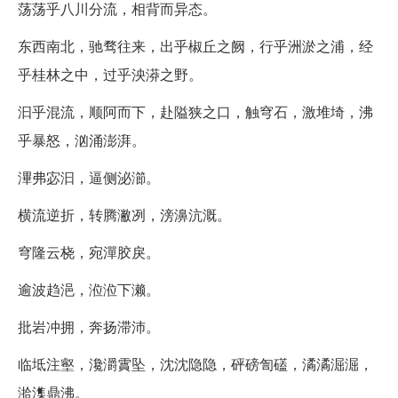
荡荡乎八川分流，相背而异态。
东西南北，驰骛往来，出乎椒丘之阙，行乎洲淤之浦，经
乎桂林之中，过乎泱漭之野。
汩乎混流，顺阿而下，赴隘狭之口，触穹石，激堆埼，沸
乎暴怒，汹涌澎湃。
滭弗宓汩，逼侧泌瀄。
横流逆折，转腾潎冽，滂濞沆溉。
穹隆云桡，宛潬胶戾。
逾波趋浥，涖涖下濑。
批岩冲拥，奔扬滞沛。
临坻注壑，瀺灂霣坠，沈沈隐隐，砰磅訇礚，潏潏淈淈，
湁潗鼎沸。