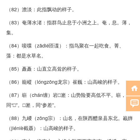
（82）澹淡：此指飘动的样子。
（83）奄薄水渚：指群鸟止息于小洲之上。奄，息。薄，
集。
（84）唼喋（zādié匝谍）：指鸟聚在一起吃食。菁、
藻：都是水草名。
（85）矗矗：山直立高耸的样子。
（86）巃嵷（lóngzōng龙宗）崔巍：山高峻的样子。
（87）崭（chán缠）岩□嵳：山势险要高低不平。崭，
同“□”。□嵳，同“参差”。
（88）九嵕（zōng宗）：山名，在陕西醴泉县东北。嶻嶭
（jiéniè截聂）：山高峻的样子。