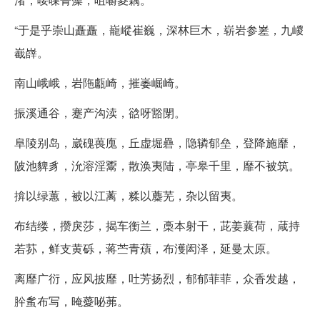
“于是乎崇山矗矗，巃嵷崔巍，深林巨木，崭岩参嵳，九嵕
嶻嶭。
南山峨峨，岩陁甗崎，摧崣崛崎。
振溪通谷，蹇产沟渎，谽呀豁閕。
阜陵别岛，崴磈葨廆，丘虚堀礨，隐辚郁垒，登降施靡，
陂池貏豸，沇溶淫鬻，散涣夷陆，亭皋千里，靡不被筑。
揜以绿蕙，被以江蓠，糅以蘪芜，杂以留夷。
布结缕，攒戾莎，揭车衡兰，槀本射干，茈姜蘘荷，葴持
若荪，鲜支黄砾，蒋苎青薠，布濩闳泽，延曼太原。
离靡广衍，应风披靡，吐芳扬烈，郁郁菲菲，众香发越，
肸蚃布写，晻薆咇茀。