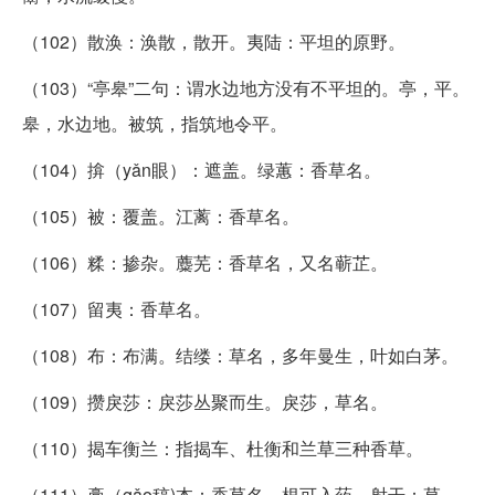
（102）散涣：涣散，散开。夷陆：平坦的原野。
（103）“亭皋”二句：谓水边地方没有不平坦的。亭，平。
皋，水边地。被筑，指筑地令平。
（104）揜（yǎn眼）：遮盖。绿蕙：香草名。
（105）被：覆盖。江蓠：香草名。
（106）糅：掺杂。蘪芜：香草名，又名蕲芷。
（107）留夷：香草名。
（108）布：布满。结缕：草名，多年曼生，叶如白茅。
（109）攒戾莎：戾莎丛聚而生。戾莎，草名。
（110）揭车衡兰：指揭车、杜衡和兰草三种香草。
（111）槀（gǎo稿)本：香草名，根可入药。射干：草