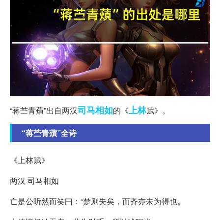
司马相如
上林
“蒋苎青薠”出自两汉
的《
赋》。
“蒋苎青薠”全诗
《上林赋》
两汉 司马相如
亡是公听然而笑曰：“楚则失矣，而齐亦未为得也。