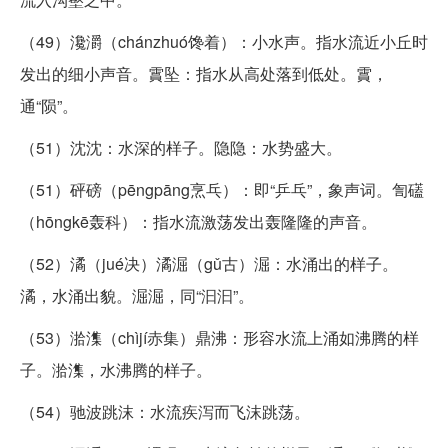
（49）瀺灂（chánzhuó馋着）：小水声。指水流近小丘时
发出的细小声音。霣坠：指水从高处落到低处。霣，
通“陨”。
（51）沈沈：水深的样子。隐隐：水势盛大。
（51）砰磅（pēngpāng烹乓）：即“乒乓”，象声词。訇礚
（hōngkē轰科）：指水流激荡发出轰隆隆的声音。
（52）潏（jué决）潏淈（gǔ古）淈：水涌出的样子。
潏，水涌出貌。淈淈，同“汩汩”。
（53）湁潗（chìjí赤集）鼎沸：形容水流上涌如沸腾的样
子。湁潗，水沸腾的样子。
（54）驰波跳沫：水流疾泻而飞沫跳荡。