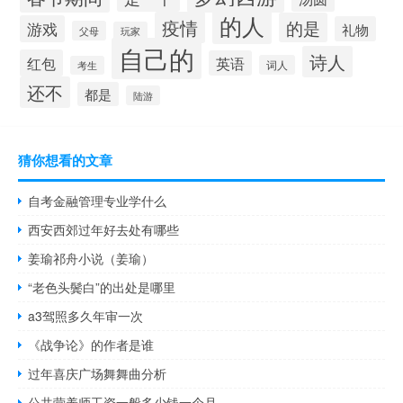
的人
疫情
的是
游戏
礼物
父母
玩家
自己的
诗人
红包
英语
词人
考生
还不
都是
陆游
猜你想看的文章
自考金融管理专业学什么
西安西郊过年好去处有哪些
姜瑜祁舟小说（姜瑜）
“老色头鬓白”的出处是哪里
a3驾照多久年审一次
《战争论》的作者是谁
过年喜庆广场舞舞曲分析
公共营养师工资一般多少钱一个月