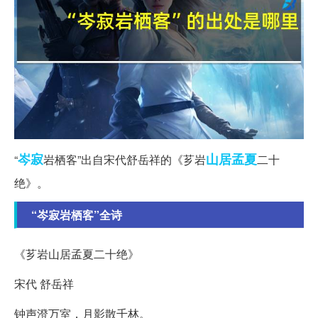
岑寂
山居
孟夏
“
岩栖客”出自宋代舒岳祥的《芗岩
二十
绝》。
“岑寂岩栖客”全诗
《芗岩山居孟夏二十绝》
宋代 舒岳祥
钟声澄万室，月影散千林。