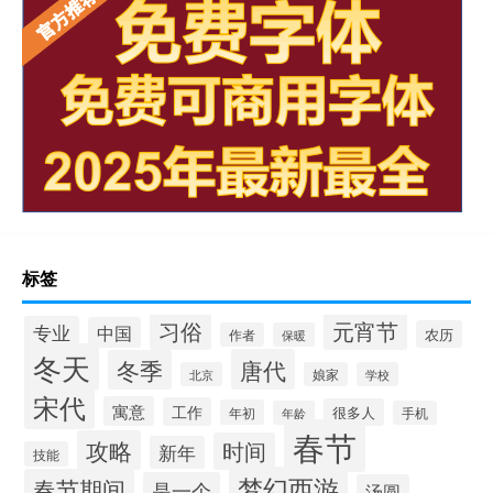
标签
习俗
元宵节
专业
中国
农历
作者
保暖
冬天
唐代
冬季
北京
娘家
学校
宋代
寓意
工作
很多人
年初
年龄
手机
春节
攻略
时间
新年
技能
梦幻西游
春节期间
是一个
汤圆