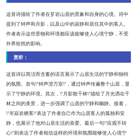
这首诗描绘了作者在芗岩山居的景象和自身的心境。诗中
提到了钟声和月影，以及山中的寂静和居住其中的客人。
作者表示这些景物和环境都应该能够使人心境宁静，不受
外界纷扰的影响。
赏析：
这首诗以简洁而含蓄的语言展示了山居生活的宁静和独特
的氛围。首句\"钟声澄万室\"，通过钟声传遍整个山居，显
示了宁静的环境。其次，\"月影散千林\"描绘了月光洒在千
林之间的美景，进一步强调了山居的宁静和幽静。接着，
\"岑寂岩栖客\"表达了作者自己作为山居客人的孤独和安
静，也展示了他对山居生活的喜爱。最后一句\"应观不转
心\"则表达了作者相信这样的环境和氛围能够使人心境宁