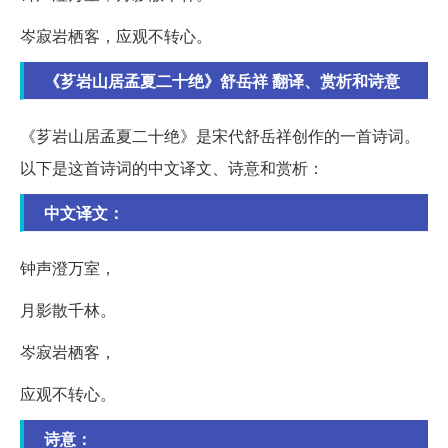
岑寂岩栖客，应观不转心。
《芗岩山居孟夏二十绝》舒岳祥 翻译、赏析和诗意
《芗岩山居孟夏二十绝》是宋代舒岳祥创作的一首诗词。
以下是这首诗词的中文译文、诗意和赏析：
中文译文：
钟声澄万室，
月影散千林。
岑寂岩栖客，
应观不转心。
诗意：