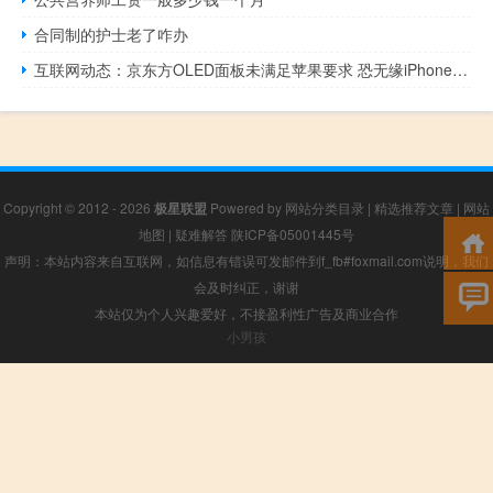
合同制的护士老了咋办
互联网动态：京东方OLED面板未满足苹果要求 恐无缘iPhone 12
Copyright © 2012 - 2026
极星联盟
Powered by
网站分类目录
|
精选推荐文章
|
网站
地图
|
疑难解答
陕ICP备05001445号
声明：本站内容来自互联网，如信息有错误可发邮件到f_fb#foxmail.com说明，我们
会及时纠正，谢谢
本站仅为个人兴趣爱好，不接盈利性广告及商业合作
小男孩