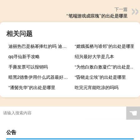
下一篇
“笔端游戏成琼瑰”的出处是哪里
相关问题
迪丽热巴是杨幂捧红的吗 迪丽热巴被杨幂送大佬
“嫦娥孤栖与谁邻”的出处是哪里
qq寻仙新手攻略
绍兴最好大学是几本
手撕发票可以报销吗
“为他白敫白敫凝伫”的出处是哪里
暗黑2德鲁伊用什么武器最好（暗黑2德鲁伊）
“昏晓走尘埃”的出处是哪里
“潘鬓先华”的出处是哪里
吃完元宵能吃凉的吗吗
☚
公告