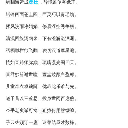
桑田
鲸翻海运成
，异境谁使夸娥迁。
铦锋四面苍圭圆，巨灵巧以青瑶镌。
揉风洗雨净娟娟，修眉浮空秀争妍。
清溪回旋泻幽泉，下有澄澜湛洄渊。
绣楣雕栏欲飞翻，凌切汉道摩星躔。
恍如直跨须弥巅，琉璃凝光围四天。
喜君妙龄谢世喧，萱堂兹颜白盈颠。
儿童牵衣戏蹁跹，优哉此乐谁与先。
嗟予昔以三釜悬，投身世网百虑煎。
今乎老矣诚可怜，狙猿何用簪缨缠。
子云终须守一廛，诛茅结屋才数椽。