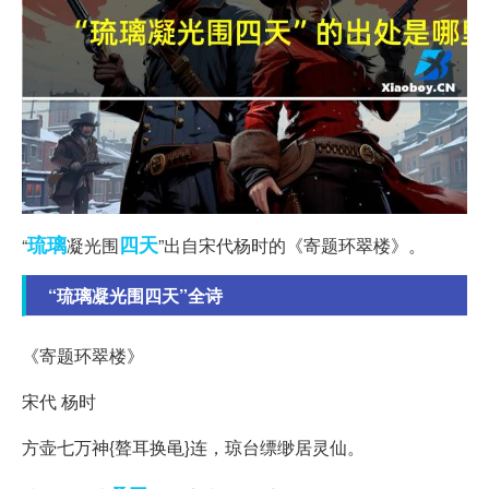
琉璃
四天
“
凝光围
”出自宋代杨时的《寄题环翠楼》。
“琉璃凝光围四天”全诗
《寄题环翠楼》
宋代 杨时
方壶七万神{聱耳换黾}连，琼台缥缈居灵仙。