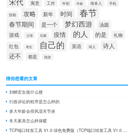
宋代
寓意
工作
很多人
年初
年龄
手机
春节
攻略
时间
新年
技能
梦幻西游
春节期间
是一个
汤圆
的人
疫情
的是
游戏
礼物
父母
玩家
自己的
诗人
红包
英语
词人
考生
还不
都是
陆游
猜你想看的文章
刘畊宏女孩什么梗
行政诉讼的程序是怎么样的
多大年龄会得风湿关节炎
冬天家具怎么样保暖
TCP端口转发工具 V1.0 绿色免费版（TCP端口转发工具 V1.0 绿色免费版功能简介）