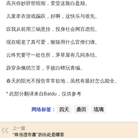
高兴你妙辞世喧闹，萱堂这脸白盈颠。
儿童牵衣游戏蹁跃，好啊，这快乐与谁先。
叹我从前用三锅悬挂，投身社会网百虑煎。
现在呢老了真可爱，猴猿用什么官僚们缠。
云终究要守一处住所，茅草屋有几间杀结。
薜穿杂佩纫兰荃，手披白蟫玩青编。
春天的阳光不报告常常欲地，虽然有最好怎么能全。
* 此部分翻译来自Baidu，仅供参考
网络标签：
四天
桑田
琉璃
上一篇
“终当违市廛”的出处是哪里