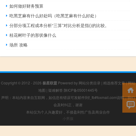
如何做好财务预算
吃黑芝麻有什么好处吗（吃黑芝麻有什么好处）
分部分项工程成本分析“三算”对比分析是指()的比较。
桂花树叶子的形状像什么
场所 攻略
Copyright © 2012 - 2026
极星联盟
Powered by
网站分类目录
|
精选推荐文章
|
网站
地图
|
疑难解答
陕ICP备05001445号
声明：本站内容来自互联网，如信息有错误可发邮件到f_fb#foxmail.com说明，我们
会及时纠正，谢谢
本站仅为个人兴趣爱好，不接盈利性广告及商业合作
小男孩