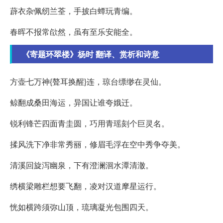
薜衣杂佩纫兰荃，手披白蟫玩青编。
春晖不报常欿然，虽有至乐安能全。
《寄题环翠楼》杨时 翻译、赏析和诗意
方壶七万神{聱耳换醒}连，琼台缥缈在灵仙。
鲸翻成桑田海运，异国让谁夸娥迁。
锐利锋芒四面青圭圆，巧用青瑶刻个巨灵名。
揉风洗下净非常秀丽，修眉毛浮在空中秀争夺美。
清溪回旋泻幽泉，下有澄澜洄水潭清澈。
绣横梁雕栏想要飞翻，凌对汉道摩星运行。
恍如横跨须弥山顶，琉璃凝光包围四天。