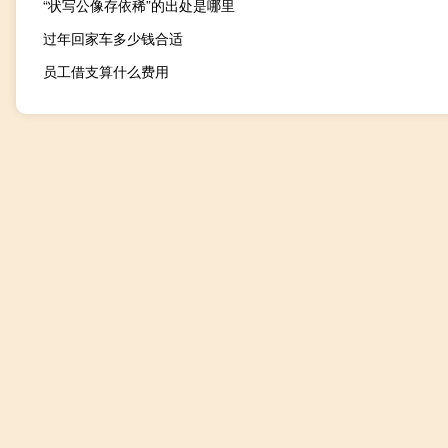
“状写公像存依稀”的出处是哪里
过年回家车多少钱合适
员工借支算什么费用