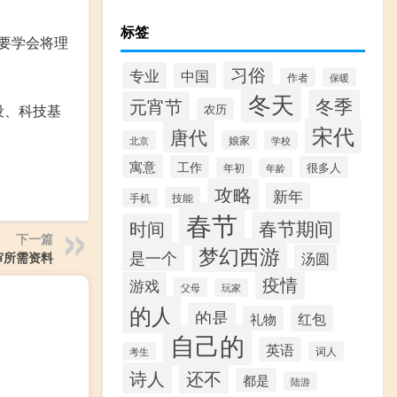
标签
要学会将理
习俗
专业
中国
作者
保暖
冬天
冬季
元宵节
设、科技基
农历
宋代
唐代
北京
娘家
学校
寓意
工作
很多人
年初
年龄
攻略
新年
技能
手机
春节
春节期间
时间
下一篇
梦幻西游
是一个
汤圆
审所需资料
疫情
游戏
父母
玩家
的人
的是
红包
礼物
自己的
英语
词人
考生
诗人
还不
都是
陆游