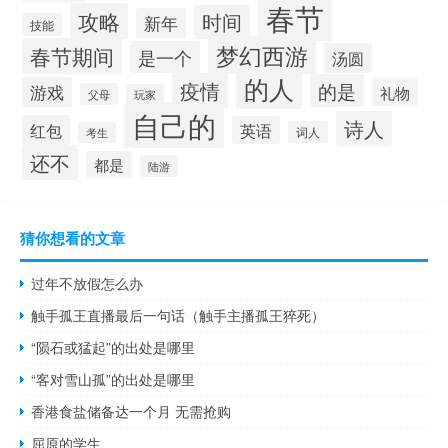
春节
攻略
时间
新年
技能
梦幻西游
春节期间
是一个
汤圆
的人
疫情
的是
游戏
礼物
父母
玩家
自己的
诗人
红包
英语
词人
考生
还不
都是
陆游
猜你想看的文章
过年不放假怎么办
触手孤王直播最后一句话（触手主播孤王猝死）
“陨石或猛起”的出处是哪里
“客对雪山孤”的出处是哪里
香港食盐储备达一个月 无需抢购
屈原的学生