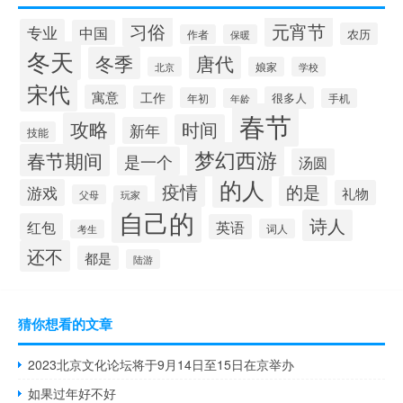
习俗
元宵节
专业
中国
农历
作者
保暖
冬天
唐代
冬季
北京
娘家
学校
宋代
寓意
工作
很多人
年初
年龄
手机
春节
攻略
时间
新年
技能
梦幻西游
春节期间
是一个
汤圆
的人
疫情
的是
游戏
礼物
父母
玩家
自己的
诗人
红包
英语
词人
考生
还不
都是
陆游
猜你想看的文章
2023北京文化论坛将于9月14日至15日在京举办
如果过年好不好