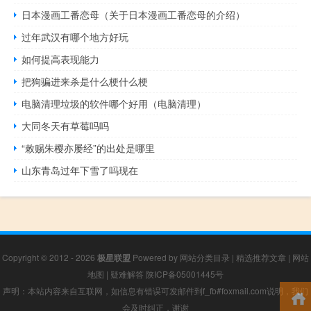
日本漫画工番恋母（关于日本漫画工番恋母的介绍）
过年武汉有哪个地方好玩
如何提高表现能力
把狗骗进来杀是什么梗什么梗
电脑清理垃圾的软件哪个好用（电脑清理）
大同冬天有草莓吗吗
“敕赐朱樱亦屡经”的出处是哪里
山东青岛过年下雪了吗现在
Copyright © 2012 - 2026
极星联盟
Powered by
网站分类目录
|
精选推荐文章
|
网站
地图
|
疑难解答
陕ICP备05001445号
声明：本站内容来自互联网，如信息有错误可发邮件到f_fb#foxmail.com说明，我们
会及时纠正，谢谢