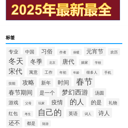
标签
习俗
元宵节
专业
中国
农历
作者
保暖
冬天
唐代
冬季
北京
娘家
学校
宋代
寓意
工作
很多人
年初
年龄
手机
春节
攻略
时间
新年
技能
梦幻西游
春节期间
是一个
汤圆
的人
疫情
的是
游戏
礼物
父母
玩家
自己的
诗人
红包
英语
词人
考生
还不
都是
陆游