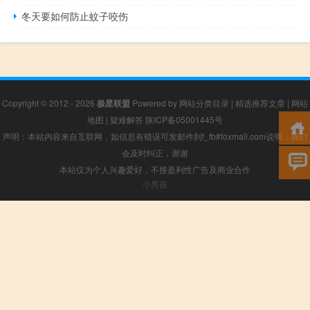
冬天要如何防止蚊子咬伤
Copyright © 2012 - 2026
极星联盟
Powered by
网站分类目录
|
精选推荐文章
|
网站
地图
|
疑难解答
陕ICP备05001445号
声明：本站内容来自互联网，如信息有错误可发邮件到f_fb#foxmail.com说明，我们
会及时纠正，谢谢
本站仅为个人兴趣爱好，不接盈利性广告及商业合作
小男孩