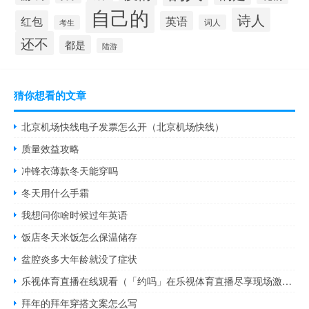
自己的
诗人
红包
英语
词人
考生
还不
都是
陆游
猜你想看的文章
北京机场快线电子发票怎么开（北京机场快线）
质量效益攻略
冲锋衣薄款冬天能穿吗
冬天用什么手霜
我想问你啥时候过年英语
饭店冬天米饭怎么保温储存
盆腔炎多大年龄就没了症状
乐视体育直播在线观看（「约吗」在乐视体育直播尽享现场激情,乐视体育在线直播视频）
拜年的拜年穿搭文案怎么写