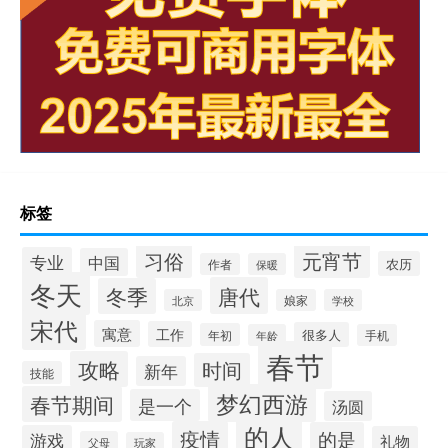
标签
习俗
元宵节
专业
中国
农历
作者
保暖
冬天
唐代
冬季
北京
娘家
学校
宋代
寓意
工作
很多人
年初
年龄
手机
春节
攻略
时间
新年
技能
梦幻西游
春节期间
是一个
汤圆
的人
疫情
的是
游戏
礼物
父母
玩家