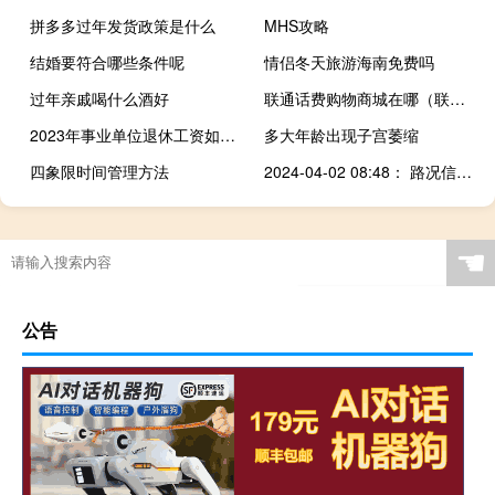
拼多多过年发货政策是什么
MHS攻略
结婚要符合哪些条件呢
情侣冬天旅游海南免费吗
过年亲戚喝什么酒好
联通话费购物商城在哪（联通话费购物商城）
2023年事业单位退休工资如何计算
多大年龄出现子宫萎缩
四象限时间管理方法
2024-04-02 08:48： 路况信息：2024年4月2日8时40分，京港澳高速潭耒（衡耒）段冠市收费站附近以北K1667处北往南因一辆小车侧翻占用超车道和行车道，途经车辆需谨慎慢行。Sa85Za ​​​
☚
公告