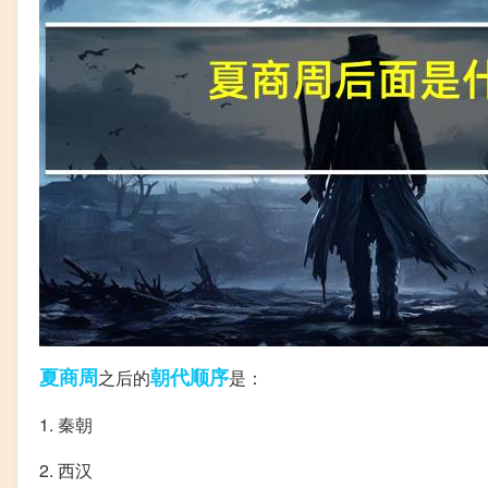
夏商周
朝代
顺序
之后的
是：
1. 秦朝
2. 西汉