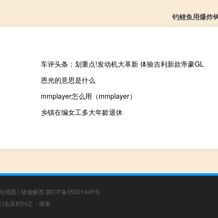
钓鲤鱼用爆炸
车评头条：划重点!发动机大革新 体验吉利新款帝豪GL
恩光的意思是什么
mmplayer怎么用（mmplayer）
乡镇在编女工多大年龄退休
站地图
|
疑难解答
陕ICP备05001445号
，我们会及时纠正，谢谢