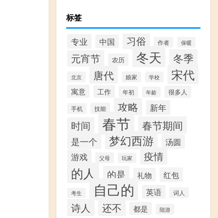
标签
习俗
专业
中国
作者
保暖
冬天
冬季
元宵节
农历
宋代
唐代
北京
娘家
学校
寓意
工作
很多人
年初
年龄
攻略
新年
技能
手机
春节
春节期间
时间
梦幻西游
是一个
汤圆
疫情
游戏
父母
玩家
的人
的是
红包
礼物
自己的
英语
词人
考生
诗人
还不
都是
陆游