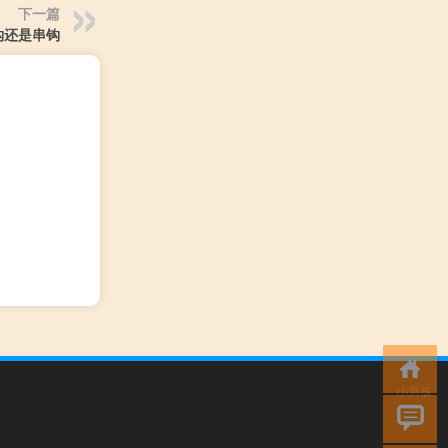
下一篇
钩还是串钩
小男孩