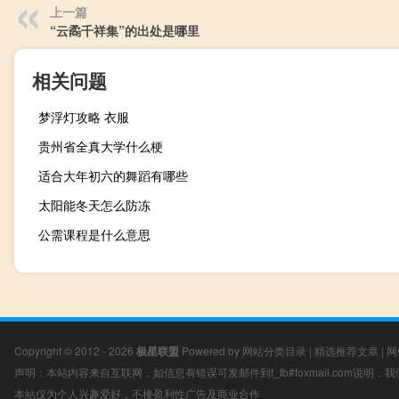
上一篇
“云矞千祥集”的出处是哪里
相关问题
梦浮灯攻略 衣服
贵州省全真大学什么梗
适合大年初六的舞蹈有哪些
太阳能冬天怎么防冻
公需课程是什么意思
Copyright © 2012 - 2026
极星联盟
Powered by
网站分类目录
|
精选推荐文章
|
网
声明：本站内容来自互联网，如信息有错误可发邮件到f_fb#foxmail.com说明
本站仅为个人兴趣爱好，不接盈利性广告及商业合作