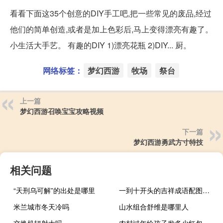
看看下面这35个创意的DIY手工吧,把一些常见的废品,经过
他们的简单创造,或者是加上色彩后,马上变得漂亮有趣了。
小生活大手艺。 有趣的DIY 1)漂亮花瓶 2)DIY... 厨。
网络标签：
梦幻西游
牧场
祭台
上一篇
梦幻西游召唤宝宝攻略视频
下一篇
梦幻西游勇武方寸特技
相关问题
“天刑乌可解”的出处是哪里
一到十开头的吉祥成语配图（一到十开头的吉祥成语）
米兰城市冬天冷吗
山水组合舒维是哪里人
交换机辐射大吗
农村过年给孩子发多少红包