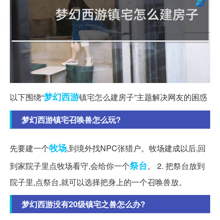
梦幻西游
以下围绕“
镇宅怎么建房子”主题解决网友的困惑
梦幻西游镇宅召唤兽怎么玩?
牧场
先要建一个
,到境外找NPC张猎户。牧场建成以后,回
祭台
到家院子里点牧场看守,会给你一个
。 2. 把祭台放到
院子里,点祭台,就可以选择把身上的一个召唤兽放。
梦幻西游没有20级镇宅之兽怎么办?