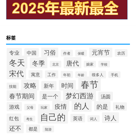
标签
习俗
元宵节
专业
中国
农历
作者
保暖
冬天
唐代
冬季
北京
娘家
学校
宋代
寓意
工作
很多人
年初
年龄
手机
春节
攻略
时间
新年
技能
梦幻西游
春节期间
是一个
汤圆
的人
疫情
的是
游戏
礼物
父母
玩家
自己的
诗人
红包
英语
词人
考生
还不
都是
陆游