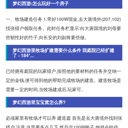
梦幻西游:怎么玩好一个房子
一、牧场建造任务 1.带好100W现金,去大唐境外(207,102)
找张猎户领取任务。此时任务栏显示:向大唐国境的刘母要
些韧性好的竹子,向长安的刘副将要些做。
梦幻西游里牧场扩建需要什么条件 我庭院已经扩建
了 - 184*...
已经拥有庭院的玩家猎户,按照他的要材料的任务并交纳一
定的金钱,便可得到他的帮助完成牧场的建造。建造牧场是
需要一定的时间,当牧场建成后,玩家可。
梦幻西游里宝宝窝怎么养?
必须家里有牧场才可以养 建造篇 首先是去大唐境外找到张
猎户,注意,这里要多点几下,然后交100W银子,他就会给你