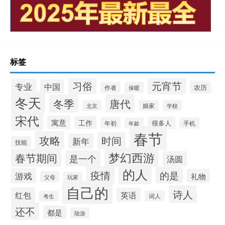
标签
习俗
元宵节
专业
中国
农历
作者
保暖
冬天
唐代
冬季
北京
娘家
学校
宋代
寓意
工作
很多人
年初
年龄
手机
春节
攻略
时间
新年
技能
梦幻西游
春节期间
是一个
汤圆
的人
疫情
的是
游戏
礼物
父母
玩家
自己的
诗人
红包
英语
词人
考生
还不
都是
陆游