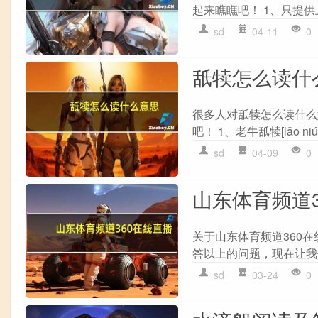
起来瞧瞧吧！ 1、只提供上
sd
04-11
0
舐犊怎么读什
很多人对舐犊怎么读什么
吧！ 1、老牛舐犊[lǎo niú
sd
04-09
0
山东体育频道3
关于山东体育频道360
答以上的问题，现在让我们
sd
03-24
0