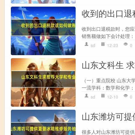
收到的出口退
收到出口退税款时，您应
销售额做如下会计处理： `
sd
12-23
0
山东文科生 
（一）重点院校 山东大学
一流学科：数学和化学；
sd
12-10
0
山东潍坊可提
很多人对山东潍坊可提供