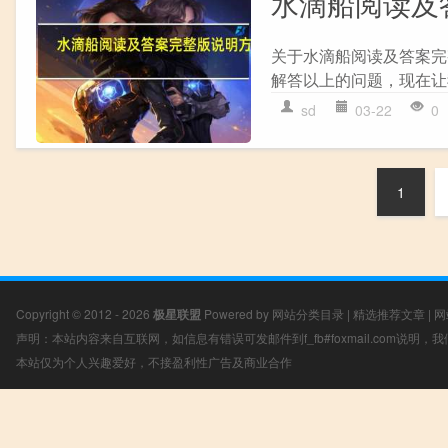
水滴船阅读及
关于水滴船阅读及答案完
解答以上的问题，现在让我
sd
03-22
0
1
Copyright © 2012 - 2026
极星联盟
Powered by
网站分类目录
|
精选推荐文章
|
网
声明：本站内容来自互联网，如信息有错误可发邮件到f_fb#foxmail.com说明
本站仅为个人兴趣爱好，不接盈利性广告及商业合作