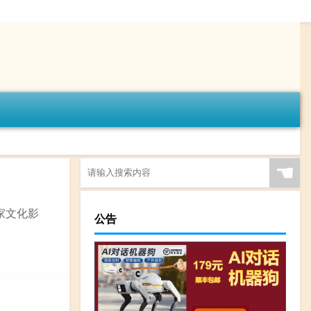
☚
家文化影
公告