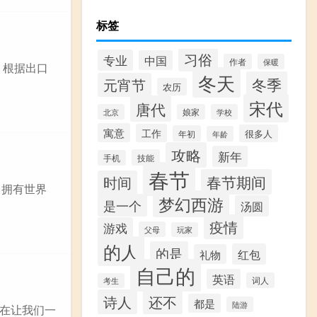
标签
习俗
专业
中国
作者
保暖
，根据出口
冬天
冬季
元宵节
农历
宋代
唐代
北京
娘家
学校
寓意
工作
很多人
年初
年龄
攻略
新年
技能
手机
春节
春节期间
时间
。拥有世界
梦幻西游
是一个
汤圆
疫情
游戏
父母
玩家
的人
的是
红包
礼物
自己的
英语
词人
考生
诗人
还不
都是
陆游
在让我们一