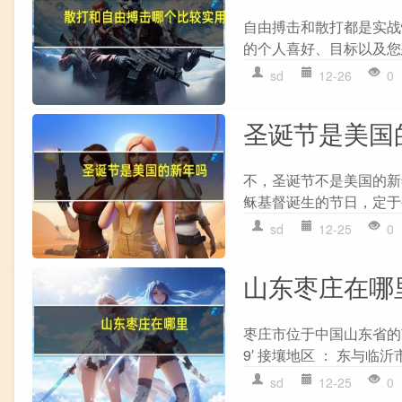
自由搏击和散打都是实战
的个人喜好、目标以及您
sd
12-26
0
圣诞节是美国
不，圣诞节不是美国的新
稣基督诞生的节日，定于每
sd
12-25
0
山东枣庄在哪
枣庄市位于中国山东省的南部。
9′ 接壤地区 ： 东与临
sd
12-25
0