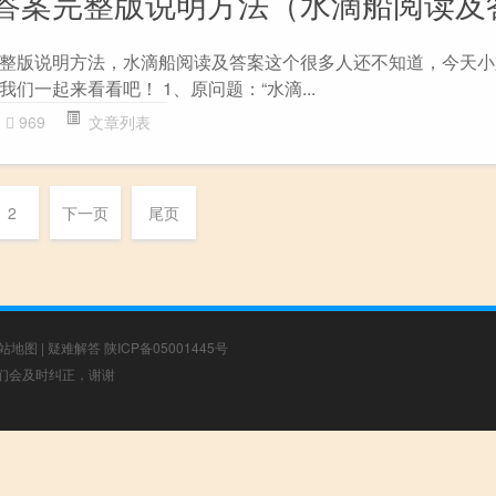
答案完整版说明方法（水滴船阅读及
整版说明方法，水滴船阅读及答案这个很多人还不知道，今天小
们一起来看看吧！ 1、原问题：“水滴...
969
文章列表
2
下一页
尾页
站地图
|
疑难解答
陕ICP备05001445号
，我们会及时纠正，谢谢