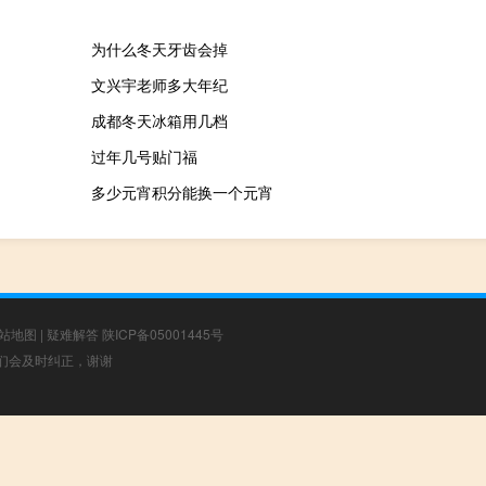
为什么冬天牙齿会掉
文兴宇老师多大年纪
成都冬天冰箱用几档
过年几号贴门福
多少元宵积分能换一个元宵
站地图
|
疑难解答
陕ICP备05001445号
，我们会及时纠正，谢谢