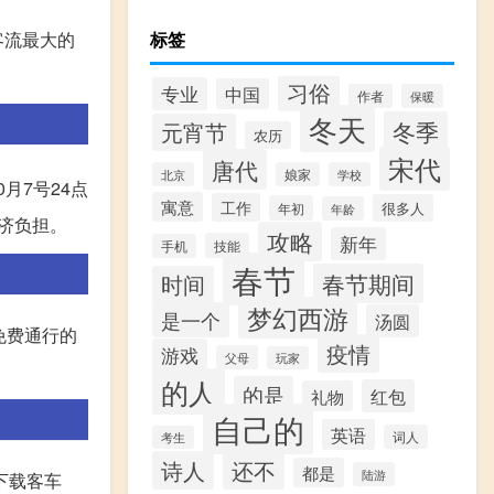
客流最大的
标签
习俗
专业
中国
作者
保暖
冬天
冬季
元宵节
农历
宋代
唐代
北京
娘家
学校
月7号24点
寓意
工作
很多人
年初
年龄
济负担。
攻略
新年
技能
手机
春节
春节期间
时间
梦幻西游
是一个
汤圆
免费通行的
疫情
游戏
父母
玩家
的人
的是
红包
礼物
自己的
英语
词人
考生
诗人
还不
都是
陆游
下载客车