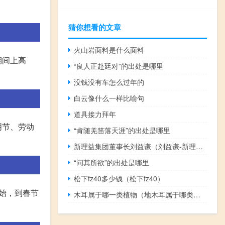
猜你想看的文章
火山岩面料是什么面料
期间上高
“良人正赴廷对”的出处是哪里
没钱没有车怎么过年的
白云像什么一样比喻句
道具接力拜年
明节、劳动
“肯随羌笛落天涯”的出处是哪里
新理益集团董事长刘益谦（刘益谦-新理益集团有限公司董事长介绍）
“问其所欲”的出处是哪里
松下fz40多少钱（松下fz40）
始，到春节
木耳属于哪一类植物（地木耳属于哪类植物）