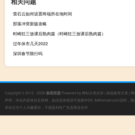
相关问题
萤石云如何设置终端所在地时间
部落冲突新版攻略
时崎狂三放课后熟肉篇（时崎狂三放课后熟肉篇）
过年休市几天2022
深圳春节限行吗
Copyright © 2012 - 2026
极星联盟
Powered by
网站分类目录
|
精选推荐文章
|
网
声明：本站内容来自互联网，如信息有错误可发邮件到f_fb#foxmail.com说明
本站仅为个人兴趣爱好，不接盈利性广告及商业合作