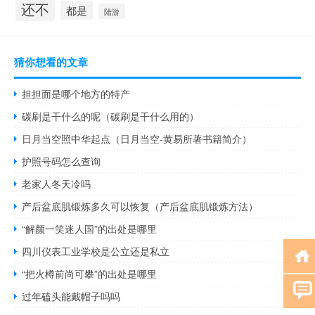
还不
都是
陆游
猜你想看的文章
担担面是哪个地方的特产
碳刷是干什么的呢（碳刷是干什么用的）
日月当空照中华起点（日月当空-黄易所著书籍简介）
护照号码怎么查询
老家人冬天冷吗
产后盆底肌锻炼多久可以恢复（产后盆底肌锻炼方法）
“解颜一笑迷人国”的出处是哪里
四川仪表工业学校是公立还是私立
“把火樽前尚可攀”的出处是哪里
过年磕头能戴帽子吗吗