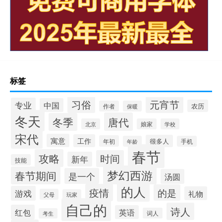
标签
习俗
元宵节
专业
中国
农历
作者
保暖
冬天
唐代
冬季
北京
娘家
学校
宋代
寓意
工作
很多人
年初
年龄
手机
春节
攻略
时间
新年
技能
梦幻西游
春节期间
是一个
汤圆
的人
疫情
的是
游戏
礼物
父母
玩家
自己的
诗人
红包
英语
词人
考生