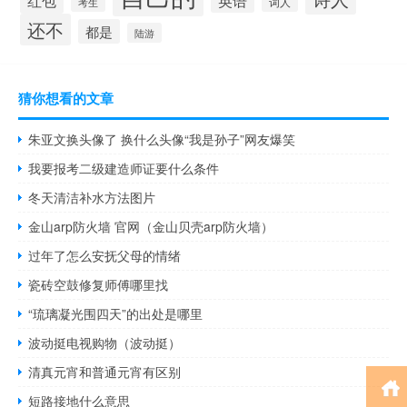
词人
考生
还不
都是
陆游
猜你想看的文章
朱亚文换头像了 换什么头像“我是孙子”网友爆笑
我要报考二级建造师证要什么条件
冬天清洁补水方法图片
金山arp防火墙 官网（金山贝壳arp防火墙）
过年了怎么安抚父母的情绪
瓷砖空鼓修复师傅哪里找
“琉璃凝光围四天”的出处是哪里
波动挺电视购物（波动挺）
清真元宵和普通元宵有区别
短路接地什么意思