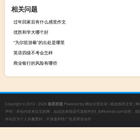
相关问题
过年回家后有什么感觉作文
优胜和学大哪个好
“为尔驻游藜”的出处是哪里
英语四级不考会怎样
商业银行的风险有哪些
Copyright © 2012 - 2026
极星联盟
Powered by
网站分类目录
|
精选推荐文章
|
网
声明：本站内容来自互联网，如信息有错误可发邮件到f_fb#foxmail.com说明
本站仅为个人兴趣爱好，不接盈利性广告及商业合作