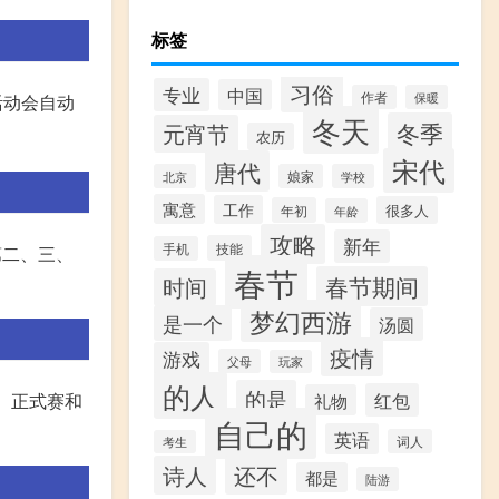
标签
习俗
专业
中国
作者
保暖
活动会自动
冬天
冬季
元宵节
农历
宋代
唐代
北京
娘家
学校
寓意
工作
很多人
年初
年龄
攻略
新年
技能
手机
第二、三、
春节
春节期间
时间
梦幻西游
是一个
汤圆
疫情
游戏
父母
玩家
的人
的是
红包
赛、正式赛和
礼物
自己的
英语
词人
考生
诗人
还不
都是
陆游