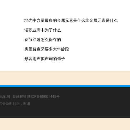
地壳中含量最多的金属元素是什么非金属元素是什么
读职业高中为了什么
春节红薯怎么保存的
房屋普查需要多大年龄段
形容雨声拟声词的句子
站地图
|
疑难解答
陕ICP备05001445号
，我们会及时纠正，谢谢