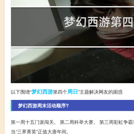
梦幻西游
周日
以下围绕“
第四个
”主题解决网友的困惑
梦幻西游周末活动顺序?
第一周十五门派闯关。 第二周科举大赛。 第三周彩虹争霸赛
当“三界菁英”正值大唐年间。