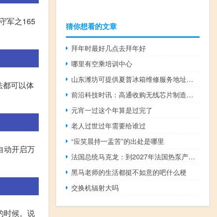
0守军之165
猜你想看的文章
拜年时最好几点去拜年好
哪里有空乘培训中心
山东潍坊可提供夏普冰箱维修服务地址在哪
法都可以体
前沿科技时讯：高通收购无线芯片制造商Wilocity 交易金额未披露
元宵一过这个年算是过完了
老人过世过年需要给谁过
“应笑晨持一盂苦”的出处是哪里
用自动开启万
法国总统马克龙：到2027年法国热泵产量将增加两倍
黑马老师的生活都挺不如意的吧什么梗
交换机辐射大吗
的时候。说