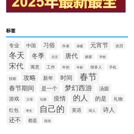
标签
习俗
元宵节
专业
中国
农历
作者
保暖
冬天
唐代
冬季
北京
娘家
学校
宋代
寓意
工作
很多人
年初
年龄
手机
春节
攻略
时间
新年
技能
梦幻西游
春节期间
是一个
汤圆
的人
疫情
的是
游戏
礼物
父母
玩家
自己的
诗人
红包
英语
词人
考生
还不
都是
陆游