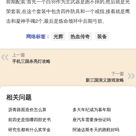
前期配装:首先一个白羽作为主武器是跑不掉的,然后就是光
荣套装,在这个套装中包含四件防具和一个戒指,接着就是鹰
击和凝神手镯2个,最后是炼命颈环中后期弓箭。
网络标签：
光辉
热血传奇
装备
上一篇
手机三国杀亮灯攻略
下一篇
新三国演义游戏攻略
相关问题
沥青路面造价怎么算
多大年纪成为暮年期
前四史是指哪四部史书
座汽车需要身份证吗
研究生都有什么奖学金
阿迪达斯冬天的跑鞋好吗