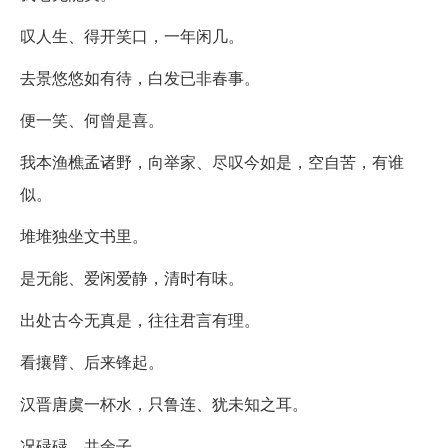
叹人生、得开笑口，一年闲几。
去景悠悠如有待，白发已非春事。
便一笑、何曾是喜。
我本渔樵孟诸野，向举家、尽叹今如是，空自苦，有谁
似。
堆堆独坐文书里。
是无能、爱闲爱静，清时有味。
出处古今无真是，往往君言有理。
看攘臂、后来锋起。
汉晋唐虞一杯水，只鲁连、犹未知之耳。
况碌碌，共余子。