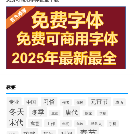
标签
习俗
元宵节
专业
中国
农历
作者
保暖
冬天
唐代
冬季
北京
娘家
学校
宋代
寓意
工作
很多人
年初
年龄
手机
春节
攻略
时间