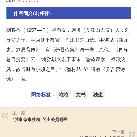
作者简介(刘将孙)
刘将孙（1257—？）字尚友，庐陵（今江西吉安）人，刘
辰翁之子。尝为延平教官、临江书院山长。事迹见《新元
史。刘辰翁传》。有《养吾斋集》四十卷，久佚。《四库
总目提要》云：“将孙以文名于宋末，濡染家学，颇习父
风，故当时有小须之目。”《彊村丛书》辑有《养吾斋诗
馀》一卷。
网络标签：
堆堆
文书
独坐
上一篇
“胜事每来独领”的出处是哪里
下一篇