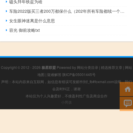
磕头拜年铁盆为啥
车险2022版买三者200万都保什么（202年所有车险都续一个月吗）
女生眼神迷离是什么意思
容光 御前攻略txt
Copyright © 2012 - 2026
极星联盟
Powered by
网站分类目录
|
精选推荐文章
|
网站
地图
|
疑难解答
陕ICP备05001445号
声明：本站内容来自互联网，如信息有错误可发邮件到f_fb#foxmail.com说明，我们
会及时纠正，谢谢
本站仅为个人兴趣爱好，不接盈利性广告及商业合作
小男孩