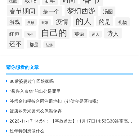
新年
技能
梦幻西游
春节期间
是一个
汤圆
的人
疫情
的是
游戏
礼物
父母
玩家
自己的
诗人
红包
英语
词人
考生
还不
都是
陆游
猜你想看的文章
80后婆婆过年回娘家吗
“乘兴入京华”的出处是哪里
补偿金扣税按合同注册地扣（补偿金是否扣税）
饭店冬天米饭怎么保温储存
2023-11-17 14:54： 【事故首发】11月17日14:53G30连霍高速永山段发生交通事故，请注意！2023年11月17日14:53G30连霍高速永山段K2096处（丰城堡收费站向西约6公里），往兰州方向发生交通事故，处置期间，道路半幅通行。请途经车辆减速慢行，注意行车安全。获取后续进展及了解最新路况信息请下载甘肃高速APP或关注甘肃高 ​​​
过年特别想做什么