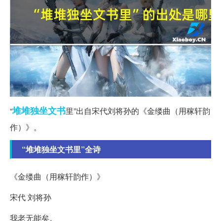
堆堆
独坐
文书
“
里”出自宋代刘将孙的《金缕曲（用稼轩韵
作）》。
“堆堆独坐文书里”全诗
《金缕曲（用稼轩韵作）》
宋代 刘将孙
我老无能矣。