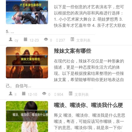
以下是一些创意的才艺表演名字，您可
以根据您的表演内容和风格进行选择：
1. 小小艺术家大舞台 2. 萌娃梦想秀 3.
快乐童年才艺嘉年华 4. 亲子才艺大联欢
5. ...
cy
12-23
0
237
文章列表
辣妹文案有哪些
在现代社会，辣妹不仅仅是一种形象的
描述，更是一种态度和生活方式的体
现。以下是根据搜索结果整理的一些辣
妹文案，希望能够帮助你更好地表达自
己。 自信与...
ll
12-10
0
904
文章列表
嘴淡、嘴淡你、嘴淡我什么梗
释义 嘴淡、嘴淡你、嘴淡我是什么意思
嘴淡，粤语，可能应该写作嘴啖，亲一
下的意思。嘴淡你/我，就是亲一下你/