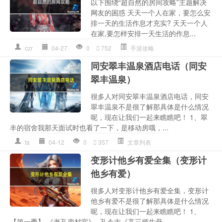
以下围绕“超自然的房间攻略”主题解决
网友的困惑 天天一个人在家，要怎么安
排一天的生活作息才充实? 天天一个人
在家,要怎样安排一天生活的作息...
czr
04-27
0
752
手游攻略
同安翠丰温泉酒店电话（同安
翠丰温泉）
很多人对同安翠丰温泉酒店电话，同安
翠丰温泉不是很了解那具体是什么情况
呢，现在让我们一起来瞧瞧吧！ 1、翠
丰的宿舍我那天面试时也看了一下，是移动房哦，...
ta
04-12
0
357
文章列表
变形计他乡有爱全集（变形计
他乡有爱）
很多人对变形计他乡有爱全集，变形计
他乡有爱不是很了解那具体是什么情况
呢，现在让我们一起来瞧瞧吧！ 1、
【第一季】 《老孔变村官》--孔令志《高三师生母...