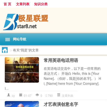
首 页
文章列表
知识分类
网站导航
>
有关“我是”的文章
常用英语电话用语
在英语电话交流中，以下是一些常用的
表达方式： 开场白 Hello, this is [Your
Name]. （你好，我是[你的名字]。） H
i, [Name] here from [Your Company].
I...
cy
01-07
0
790
文章列表
才艺表演创意名字