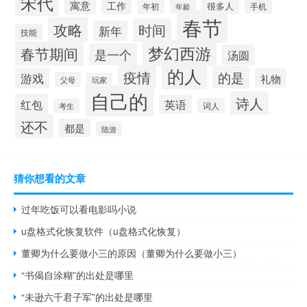
宋代
寓意
工作
很多人
年初
年龄
手机
春节
攻略
时间
新年
技能
梦幻西游
春节期间
是一个
汤圆
的人
疫情
的是
游戏
礼物
父母
玩家
自己的
诗人
红包
英语
词人
考生
还不
都是
陆游
猜你想看的文章
过年吃饭可以看电影吗小说
u盘格式化恢复软件（u盘格式化恢复）
董卿为什么要做小三的原因（董卿为什么要做小三）
“书偈自涂糊”的出处是哪里
“未逊六千君子军”的出处是哪里