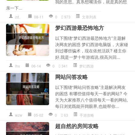
我的意思。真系想嘴淡你，就是真的想
亲一下...
zd、
08-11
0
973
文章列表
梦幻西游最恐怖地方
以下围绕“梦幻西游最恐怖地方”主题解
决网友的困惑 梦幻西游电脑版，大家碰
到过哪些骗术，现在依然活跃? 楼主你
好,我是一梦十年游戏说,很高兴回...
lhx
06-14
0
341
梦幻西游
网站问答攻略
以下围绕“网站问答攻略”主题解决网友
的困惑 有哪些值得每天一看的网站? 今
天为大家推荐八个值得每天一看的网站,
每日浏览既能开阔眼界,也能帮你...
wzw
05-02
0
63
手游攻略
超自然的房间攻略