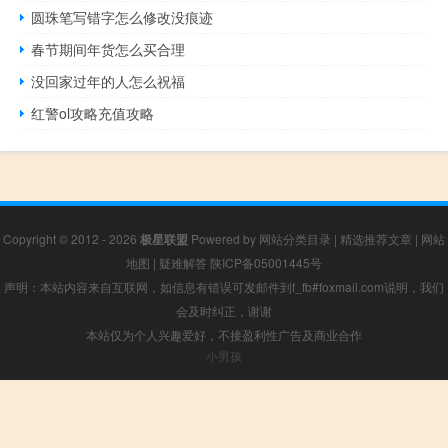
圆珠笔写错字怎么修改没痕迹
春节期间年货怎么买合理
没回家过年的人怎么祝福
红警ol攻略充值攻略
Copyright © 2012 - 2026
极星联盟
Powered by
网站分类目录
|
精选推荐文章
|
网站
地图
|
疑难解答
陕ICP备05001445号
声明：本站内容来自互联网，如信息有错误可发邮件到f_fb#foxmail.com说明，我们
会及时纠正，谢谢
本站仅为个人兴趣爱好，不接盈利性广告及商业合作
小男孩