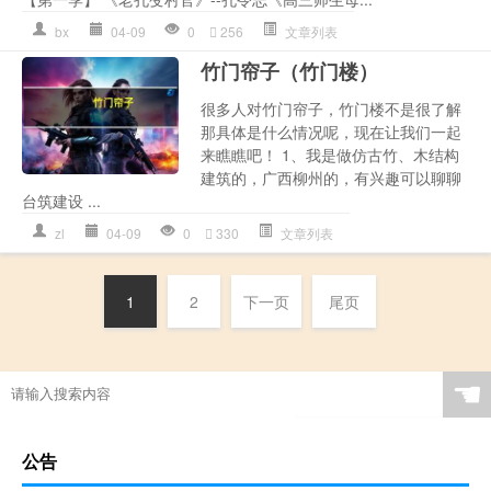
bx
04-09
0
256
文章列表
竹门帘子（竹门楼）
很多人对竹门帘子，竹门楼不是很了解
那具体是什么情况呢，现在让我们一起
来瞧瞧吧！ 1、我是做仿古竹、木结构
建筑的，广西柳州的，有兴趣可以聊聊
台筑建设 ...
zl
04-09
0
330
文章列表
1
2
下一页
尾页
☚
公告