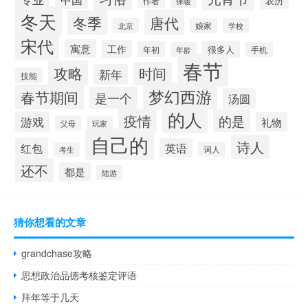
农历
作者
保暖
冬天
唐代
冬季
北京
娘家
学校
宋代
寓意
工作
很多人
年初
年龄
手机
春节
攻略
时间
新年
技能
梦幻西游
春节期间
是一个
汤圆
的人
疫情
的是
游戏
礼物
父母
玩家
自己的
诗人
红包
英语
词人
考生
还不
都是
陆游
猜你想看的文章
grandchase攻略
思想政治品德考核鉴定评语
拜年等于几天