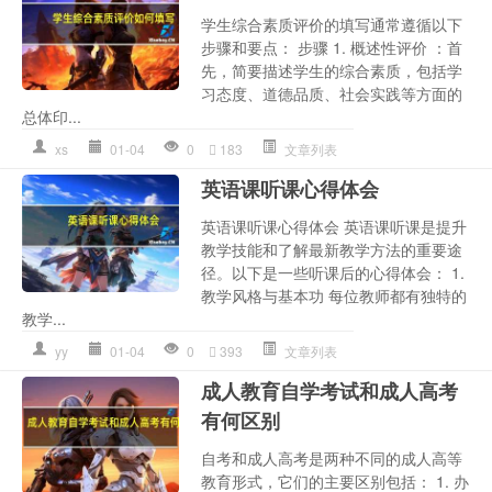
学生综合素质评价的填写通常遵循以下
步骤和要点： 步骤 1. 概述性评价 ：首
先，简要描述学生的综合素质，包括学
习态度、道德品质、社会实践等方面的
总体印...
xs
01-04
0
183
文章列表
英语课听课心得体会
英语课听课心得体会 英语课听课是提升
教学技能和了解最新教学方法的重要途
径。以下是一些听课后的心得体会： 1.
教学风格与基本功 每位教师都有独特的
教学...
yy
01-04
0
393
文章列表
成人教育自学考试和成人高考
有何区别
自考和成人高考是两种不同的成人高等
教育形式，它们的主要区别包括： 1. 办