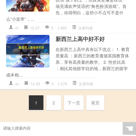
场充满欢声笑语的“角色扮演游戏”。首
先，你得明白，这些小不点可不是什
么“小皇帝”，...
rh
12-27
0
493
文章列表
新西兰上高中好不好
在新西兰上高中具有以下优点： 1. 教育
质量高 ：新西兰的教育遵循英国教育体
系，享有高质量的教学。 2. 性价比高
：相比其他留学目的地，新西兰的留学
成本相...
xx
12-25
0
278
文章列表
1
2
下一页
尾页
☚