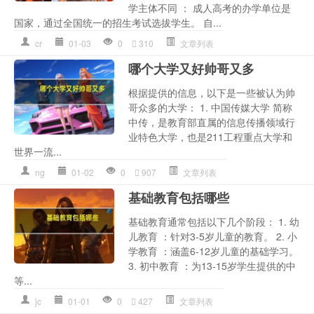
学主体不同 ： 成人高考的办学单位是
国家，通过全国统一的招生考试选拔学生。 自...
cr
01-03
0
310
文章列表
哪个大学又好帅哥又多
根据提供的信息，以下是一些被认为帅
哥众多的大学： 1. 中国传媒大学 简称
中传，是教育部直属的信息传播领域行
业特色大学，也是211工程重点大学和
世界一流...
ng
01-02
0
907
文章列表
基础教育包括哪些
基础教育通常包括以下几个阶段： 1. 幼
儿教育 ：针对3-5岁儿童的教育。 2. 小
学教育 ：涵盖6-12岁儿童的基础学习。
3. 初中教育 ：为13-15岁学生提供的中
等...
jc
01-01
0
427
文章列表