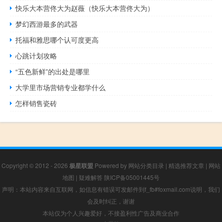
快乐大本营佟大为赵薇（快乐大本营佟大为）
梦幻西游最多的武器
托福和雅思哪个认可度更高
心跳计划攻略
“五色新鲜”的出处是哪里
大学里市场营销专业都学什么
怎样销售瓷砖
Copyright © 2012 - 2026
极星联盟
Powered by
网站分类目录
|
精选推荐文章
|
网站
地图
|
疑难解答
陕ICP备05001445号
声明：本站内容来自互联网，如信息有错误可发邮件到f_fb#foxmail.com说明，我们
会及时纠正，谢谢
本站仅为个人兴趣爱好，不接盈利性广告及商业合作